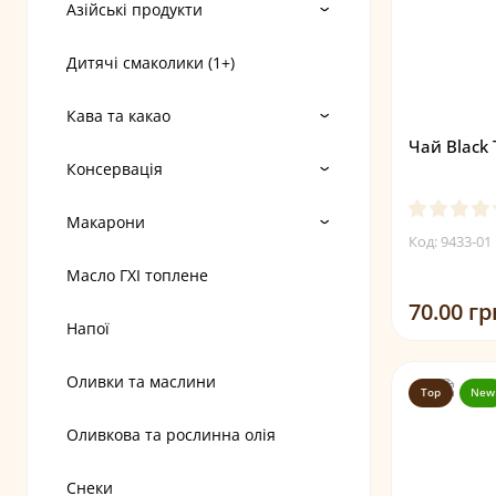
Азійські продукти
Дитячі смаколики (1+)
Кава та какао
Чай Black 
Консервація
Макарони
Код: 9433-01
Масло ГХІ топлене
70.00 гр
Напої
Оливки та маслини
Top
New
Оливкова та рослинна олія
Снеки