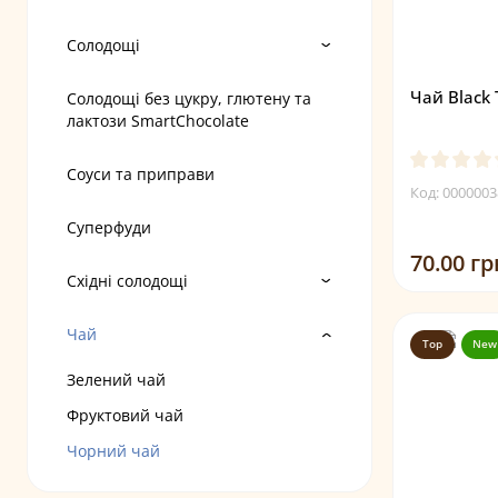
Солодощі
Чай Black
Солодощі без цукру, глютену та
лактози SmartChocolate
Соуси та приправи
Код: 0000003
Суперфуди
70.00 гр
Східні солодощі
Чай
Top
New
Зелений чай
Фруктовий чай
Чорний чай