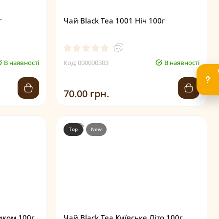
г
Чай Black Tea 1001 Ніч 100г
В наявності
Код: 000000303
В наявності
70.00 грн.
Top
New
иком 100г
Чай Black Tea Київське Літо 100г