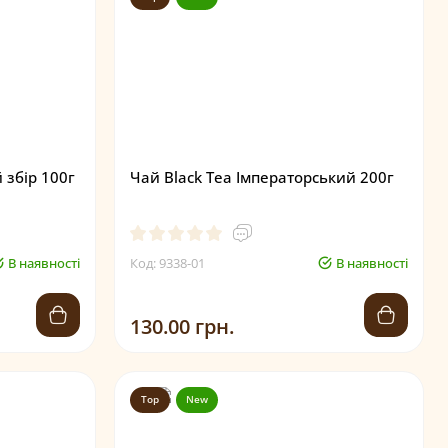
 збір 100г
Чай Black Tea Імператорський 200г
В наявності
Код: 9338-01
В наявності
130.00 грн.
Top
New