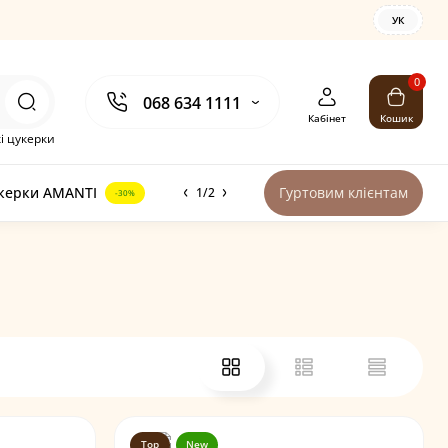
УК
0
068 634 1111
Кабінет
Кошик
і цукерки
керки AMANTI
Гуртовим клієнтам
1/2
-30%
Top
New