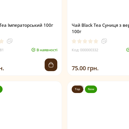
 Tea Імператорський 100г
Чай Black Tea Суниця з в
100г
81
В наявності
Код: 000000332
н.
75.00 грн.
Top
New