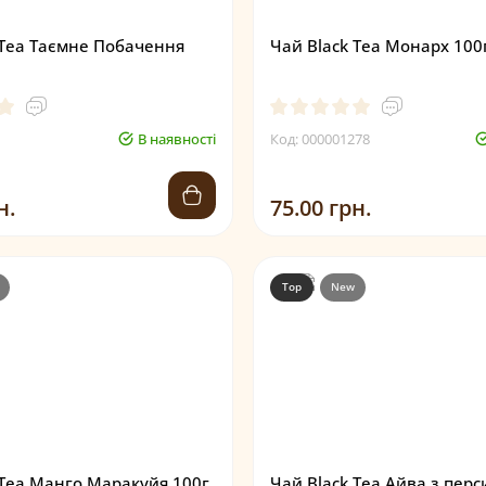
 Tea Таємне Побачення
Чай Black Tea Монарх 100
В наявності
Код: 000001278
н.
75.00 грн.
Top
New
 Tea Манго Маракуйя 100г
Чай Black Tea Айва з перс