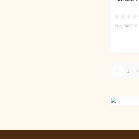
Код: 9402-01
1
2
>