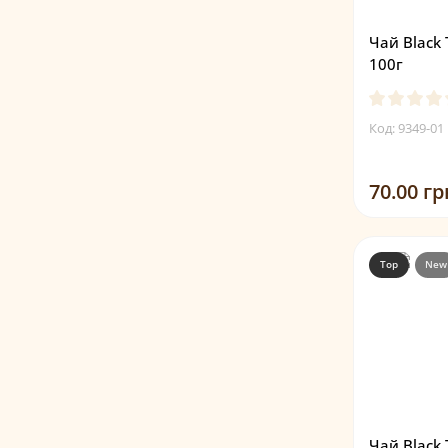
Чай Black
100г
Код: 9349-01
70.00 гр
Top
New
Чай Black