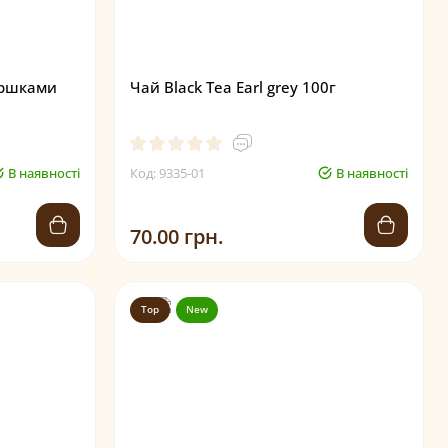
ершками
Чай Black Tea Earl grey 100г
В наявності
Код: 9335-01
В наявності
70.00 грн.
Top
New