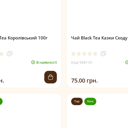
Tea Королівський 100г
Чай Black Tea Казки Сходу
В наявності
Код: 9341-01
н.
75.00 грн.
Top
New