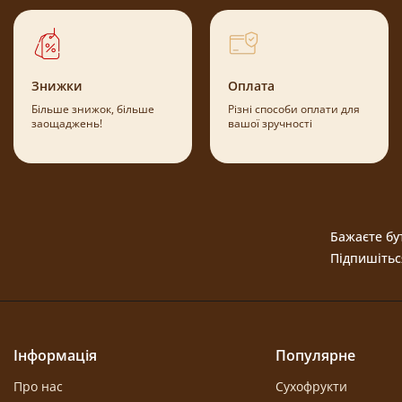
Знижки
Оплата
Більше знижок, більше
Різні способи оплати для
заощаджень!
вашої зручності
Бажаєте бут
Підпишітьс
Інформація
Популярне
Про нас
Сухофрукти