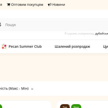
ня
Оптовим покупцям
Новини
Я шукаю, наприклад,
дубайськ
Pecan Summer Club
Шалений розпродаж
Цу
ість (Макс - Мін)
Top
New