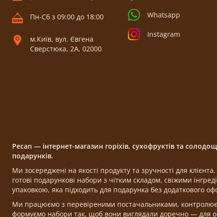
Whatsapp
Пн-Сб з 09:00 до 18:00
Instagram
м.Київ, вул. Євгена
Сверстюка, 2А, 02000
Pecan — інтернет-магазин горіхів, сухофруктів та солодо
подарунків.
Ми зосереджені на якості продукту та зручності для клієнт
готові подарункові набори з чітким складом, свіжими інгре
упаковкою, яка підходить для подарунка без додаткового о
Ми працюємо з перевіреними постачальниками, контролюємо
формуємо набори так, щоб вони виглядали доречно — для ос