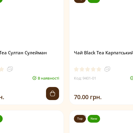
 Tea Султан Сулейман
Чай Black Tea Карпатський
В наявності
Код: 9401-01
н.
70.00 грн.
Top
New