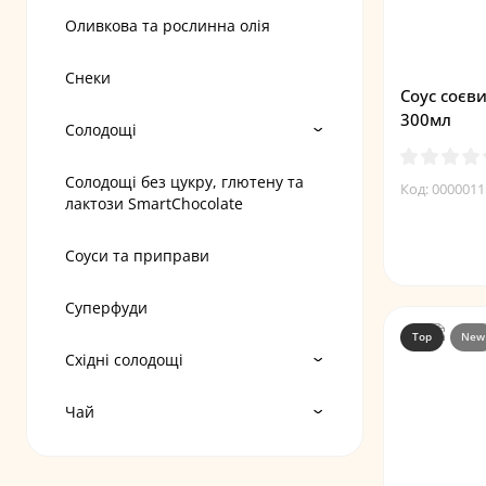
Оливкова та рослинна олія
Снеки
Соус соєв
300мл
Солодощі
Солодощі без цукру, глютену та
Код: 0000011
лактози SmartChocolate
Соуси та приправи
Суперфуди
Top
New
Східні солодощі
Чай