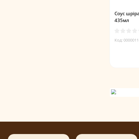
Соус шріра
435мл
Код: 0000011