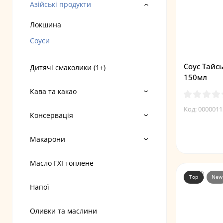
Азійські продукти
Локшина
Соуси
Соус Тайс
Дитячі смаколики (1+)
150мл
Кава та какао
Код: 0000011
Консервація
Макарони
Масло ГХІ топлене
Top
New
Напої
Оливки та маслини