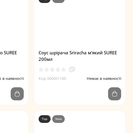
го SUREE
Соус шрірача Sriracha м'який SUREE
200мл
 в наявності
Код: 000001160
Немає в наявності
Top
New