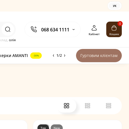
УК
0
068 634 1111
Кабінет
Кошик
клад,
олія
керки AMANTI
Гуртовим клієнтам
1/2
-30%
Top
New