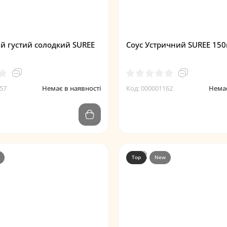
ий густий солодкий SUREE
Соус Устричний SUREE 15
57
Немає в наявності
Код: 000001162
Немає
Top
New