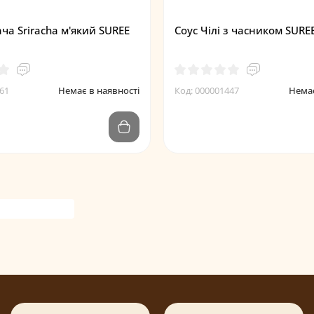
ча Sriracha м'який SUREE
Соус Чілі з часником SURE
61
Немає в наявності
Код: 000001447
Немає