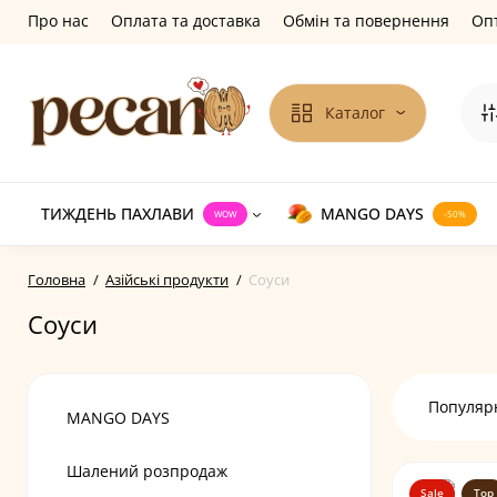
Про нас
Оплата та доставка
Обмін та повернення
Оп
Каталог
ТИЖДЕНЬ ПАХЛАВИ
MANGO DAYS
WOW
-50%
Головна
Азійські продукти
Соуси
Соуси
Популярн
MANGO DAYS
Шалений розпродаж
Sale
Top