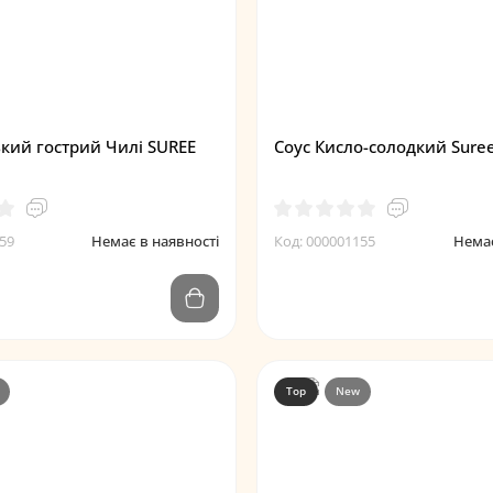
ький гострий Чилі SUREE
Соус Кисло-солодкий Sure
59
Немає в наявності
Код: 000001155
Немає
Top
New