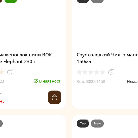
смаженої локшини ВОК
Соус солодкий Чилі з ман
e Elephant 230 г
150мл
23
В наявності
Код: 000001158
Немає
.
н.
Top
New