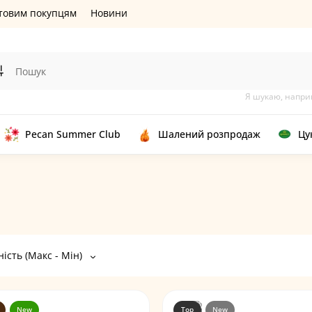
товим покупцям
Новини
Я шукаю, напри
Pecan Summer Club
Шалений розпродаж
Цу
ість (Макс - Мін)
New
Top
New