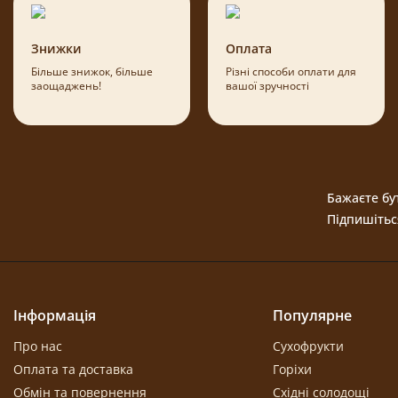
Знижки
Оплата
Більше знижок, більше
Різні способи оплати для
заощаджень!
вашої зручності
Бажаєте бут
Підпишітьс
Інформація
Популярне
Про нас
Сухофрукти
Оплата та доставка
Горіхи
Обмін та повернення
Східні солодощі