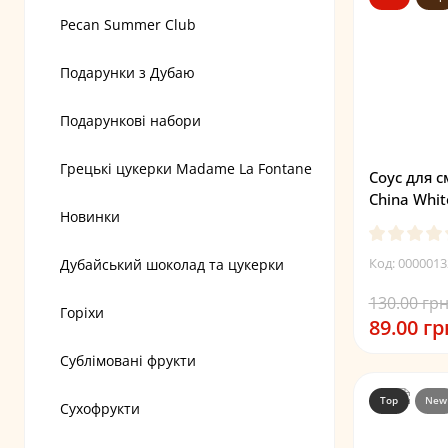
Pecan Summer Club
Подарунки з Дубаю
Подарункові набори
Грецькі цукерки Madame La Fontane
Соус для 
China Whit
Новинки
Код: 0000013
Дубайський шоколад та цукерки
130.00 грн
Горіхи
89.00 гр
Сублімовані фрукти
Top
New
Сухофрукти