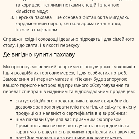
та корицею, теплими нотками спецій і значною
кількістю меду;
Перська пахлава – це основа з фісташок та мигдалю,
кардамоновий сироп, квіткові ароматичні нотки,
інколи з шафраном.
Справжні східні солодощі ідеально підходять і для сімейного
столу, і до свята, і в якості перекусу.
Де вигідно купити пахлаву
Ми пропонуємо великий асортимент популярних смаколиків
і для роздрібних торгових мереж, і для особистих потреб.
Замовлення в інтернет-магазині «Пекан» буде запорукою
вашого гарного настрою від приємного обслуговування та
переваг співпраці з надійним та відповідальним продавцем:
статус офіційного представника відомих виробників
дозволяє запропонувати клієнтам тільки свіжу та якісну
продукцію з наявністю сертифікатів від виробника;
ціна пахлави буде для вас приємним сюрпризом.
Прямі поставки виключають участь посередників та
гарантують відсутність великих торгівельних накруток;
постійне оновлення та розширення асортименту