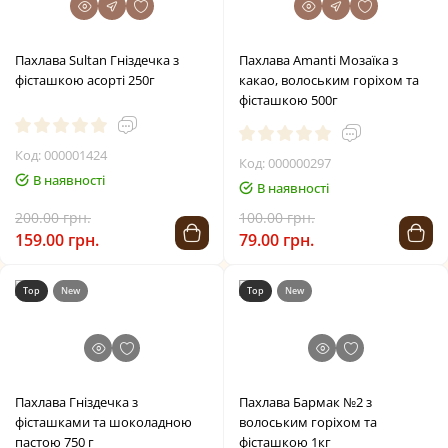
Пахлава Sultan Гніздечка з
Пахлава Amanti Мозаїка з
фісташкою асорті 250г
какао, волоським горіхом та
фісташкою 500г
Код: 000001424
Код: 000000297
В наявності
В наявності
200.00 грн.
100.00 грн.
159.00 грн.
79.00 грн.
Top
New
Top
New
Пахлава Гніздечка з
Пахлава Бармак №2 з
фісташками та шоколадною
волоським горіхом та
пастою 750 г
фісташкою 1кг