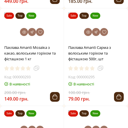
449.00 грн.
185.00 грн.
Sale
Top
New
Sale
Top
New
Пахлава Amanti Мозаїка з
Пахлава Amanti Сарма з
какао, волоським горіхом та
волоським горіхом та
фісташкою 1 кг
фісташкою 500г, шт
Код: 000000293
Код: 000000295
В наявності
В наявності
200.00 грн.
100.00 грн.
149.00 грн.
79.00 грн.
Sale
Top
New
Sale
Top
New