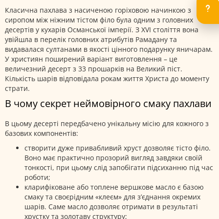
Класична пахлава з насиченою горіховою начинкою з
сиропом між ніжним тістом філо була одним з головних
десертів у кухарів Османської імперії. З XVI століття вона
увійшла в перелік головних атрибутів Рамадану та
видавалася султанами в якості цінного подарунку яничарам.
У християн поширений варіант виготовлення – це
величезний десерт з 33 прошарків на Великий піст.
Кількість шарів відповідала рокам життя Христа до моменту
страти.
В чому секрет неймовірного смаку пахлави
В цьому десерті передбачено унікальну місію для кожного з
базових компонентів:
створити дуже привабливий хруст дозволяє тісто філо.
Воно має практично прозорий вигляд завдяки своїй
тонкості, при цьому слід запобігати підсиханню під час
роботи;
кларифіковане або топлене вершкове масло є базою
смаку та своєрідним «клеєм» для з’єднання окремих
шарів. Саме масло дозволяє отримати в результаті
хрустку та золотаву структуру;