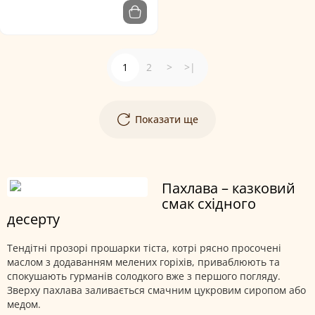
1
2
>
>|
Показати ще
Пахлава – казковий
смак східного
десерту
Тендітні прозорі прошарки тіста, котрі рясно просочені
маслом з додаванням мелених горіхів, приваблюють та
спокушають гурманів солодкого вже з першого погляду.
Зверху пахлава заливається смачним цукровим сиропом або
медом.