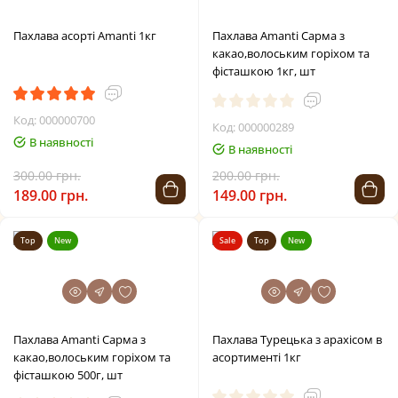
Пахлава асорті Amanti 1кг
Пахлава Amanti Сарма з
какао,волоським горіхом та
фісташкою 1кг, шт
Код: 000000700
Код: 000000289
В наявності
В наявності
300.00 грн.
200.00 грн.
189.00 грн.
149.00 грн.
Top
New
Sale
Top
New
Пахлава Amanti Сарма з
Пахлава Турецька з арахісом в
какао,волоським горіхом та
асортименті 1кг
фісташкою 500г, шт