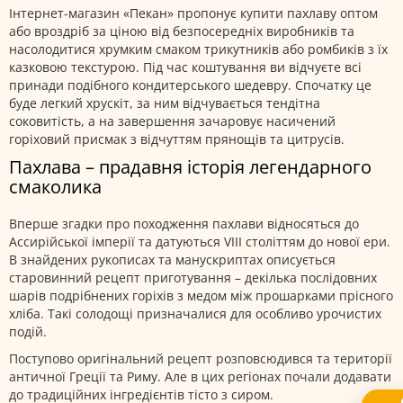
Інтернет-магазин «Пекан» пропонує купити пахлаву оптом
або вроздріб за ціною від безпосередніх виробників та
насолодитися хрумким смаком трикутників або ромбиків з їх
казковою текстурою. Під час коштування ви відчуєте всі
принади подібного кондитерського шедевру. Спочатку це
буде легкий хрускіт, за ним відчувається тендітна
соковитість, а на завершення зачаровує насичений
горіховий присмак з відчуттям прянощів та цитрусів.
Пахлава – прадавня історія легендарного
смаколика
Вперше згадки про походження пахлави відносяться до
Ассирійської імперії та датуються VIII століттям до нової ери.
В знайдених рукописах та манускриптах описується
старовинний рецепт приготування – декілька послідовних
шарів подрібнених горіхів з медом між прошарками прісного
хліба. Такі солодощі призначалися для особливо урочистих
подій.
Поступово оригінальний рецепт розповсюдився та території
античної Греції та Риму. Але в цих регіонах почали додавати
до традиційних інгредієнтів тісто з сиром.