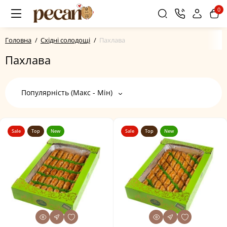
0
Головна
Східні солодощі
Пахлава
Пахлава
Популярність (Макс - Мін)
Sale
Top
New
Sale
Top
New