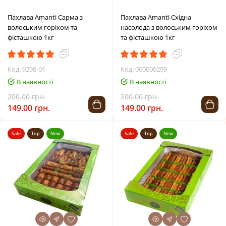
Пахлава Amanti Сарма з
Пахлава Amanti Східна
волоським горіхом та
насолода з волоським горіхом
фісташкою 1кг
та фісташкою 1кг
Код: 9298-01
Код: 000000299
В наявності
В наявності
200.00 грн.
200.00 грн.
149.00 грн.
149.00 грн.
Sale
Top
New
Sale
Top
New