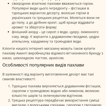
своєрідною візиткою пахлави вважаються горіхи.
Популярні види цього інгредієнту – фісташки в
турецьких варіантах десерту, волоські горіхи в
українських та грецьких рецептах. Меляться вони не
до пилу, а до дрібних крихт, щоб краще віддавати
аромат та зберігати форму;
фінішний акорд – це сироп з води, цукру, лимонного
соку, меду. Є варіанти з додаванням гвоздики, цедри
апельсину, кардамону та трояндової води.
Клієнти нашого інтернет-магазину можуть також купити
пахлаву Аманті виробництва відомого вітчизняного бренду з
какао, шоколадною пастою, арахісом.
Особливості популярних видів пахлави
В залежності від варіанту виготовлення десерт має такі
смакові властивості:
Турецька пахлава вирізняється додаванням фісташок,
сиропом з трояндовою водою або лимоном, великою
кількістю шарів та зеленкуватим відтінком.
Грецька рецептура передбачає використання суміші
мигдалю з волоськими горіхами, сиропом з гвоздикою