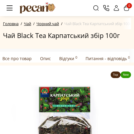
0
Головна
Чай
Чорний чай
Чай Black Tea Карпатський збір 100г
Чай Black Tea Карпатський збір 100г
0
0
Все про товар
Опис
Відгуки
Питання - відповідь
Top
New