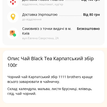
відділення, поштомат, кур'єр
Доставка Укрпоштою
Від 80 грн
до відділення
Самовивіз з точки видачі в м.
Безкоштовно
Київ
вул.Євгена Сверстюка, 2А
Опис Чай Black Tea Карпатський збір
100г
Чорний чай Карпатський збір 1111 brothers краще
всього заварювати в чайничку.
Склад: календула, мальва, листя брусниці, ялівець,
глід, чай чорний.