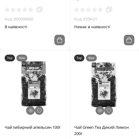
Код: 000000650
Код: 9354-01
В наявності
Немає в наявності
Top
New
Top
New
Чай Імбирний апельсин 100г
Чай Green Tea Дикий Лимон
200г