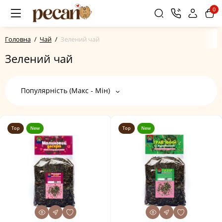
0
Головна
Чай
Зелений чай
Зелений чай
Популярність (Макс - Мін)
Top
New
Top
New