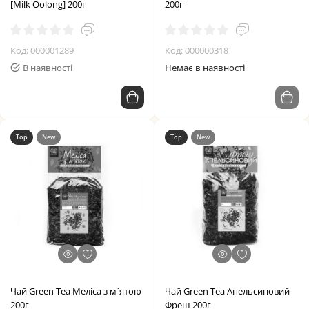
[Milk Oolong] 200г
200г
Код: 000001289
Код: 000000318
В наявності
Немає в наявності
Top
New
Top
New
Чай Green Tea Меліса з м`ятою
Чай Green Tea Апельсиновий
200г
Фреш 200г