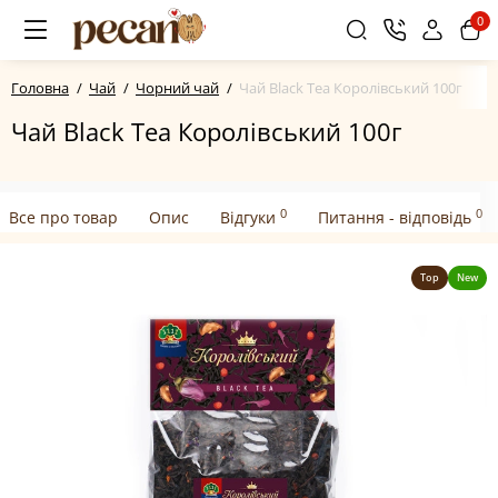
0
Головна
Чай
Чорний чай
Чай Black Tea Королівський 100г
Чай Black Tea Королівський 100г
0
0
Все про товар
Опис
Відгуки
Питання - відповідь
Top
New