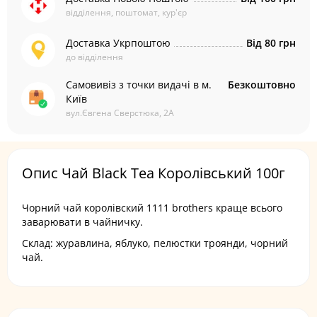
відділення, поштомат, кур'єр
Доставка Укрпоштою
Від 80 грн
до відділення
Самовивіз з точки видачі в м.
Безкоштовно
Київ
вул.Євгена Сверстюка, 2А
Опис Чай Black Tea Королівський 100г
Чорний чай королівский 1111 brothers краще всього
заварювати в чайничку.
Склад: журавлина, яблуко, пелюстки троянди, чорний
чай.