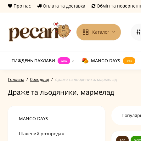
Про нас
Оплата та доставка
Обмін та повернен
Каталог
ТИЖДЕНЬ ПАХЛАВИ
MANGO DAYS
WOW
-50%
Головна
Солодощі
Драже та льодяники, мармелад
Драже та льодяники, мармелад
Популярн
MANGO DAYS
Шалений розпродаж
Top
New