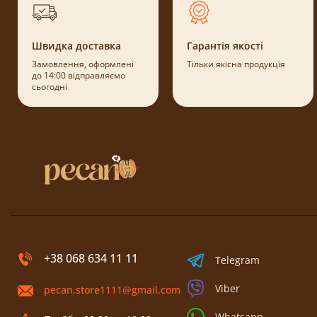
Швидка доставка
Гарантія якості
Замовлення, оформлені
Тільки якісна продукція
до 14:00 відправляємо
сьогодні
+38 068 634 11 11
Telegram
Viber
pecan.store1111@gmail.com
Whatsapp