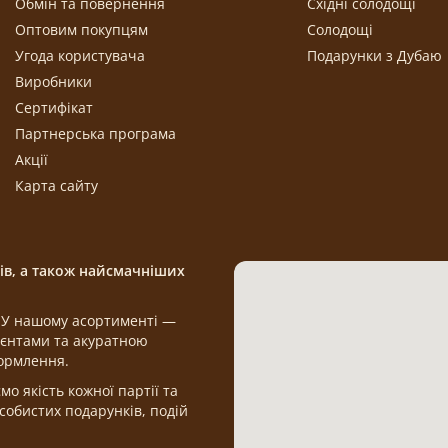
Обмін та повернення
Східні солодощі
Оптовим покупцям
Солодощі
Угода користувача
Подарунки з Дубаю
Виробники
Сертифікат
Партнерська програма
Акції
Карта сайту
щів, а також найсмачніших
а. У нашому асортименті —
дієнтами та акуратною
формлення.
 якість кожної партії та
обистих подарунків, подій