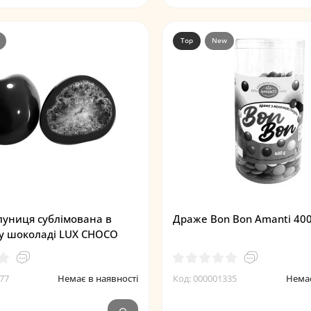
Top
New
униця сублімована в
Драже Bon Bon Amanti 40
у шоколаді LUX CHOCO
77
Немає в наявності
Код: 000001335
Немає