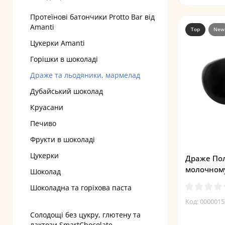
Протеїнові батончики Protto Bar від
Amanti
Top
New
Цукерки Amanti
Горішки в шоколаді
Драже та льодяники, мармелад
Дубайський шоколад
Круасани
Печиво
Фрукти в шоколаді
Цукерки
Драже Пол
молочном
Шоколад
Шоколадна та горіхова паста
Код: 0000015
Солодощі без цукру, глютену та
лактози SmartChocolate