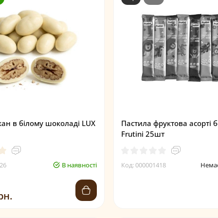
ан в білому шоколаді LUX
Пастила фруктова асорті б
Frutini 25шт
26
В наявності
Код: 000001418
Немає
рн.