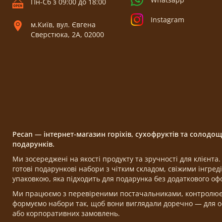
Пн-Сб з 09:00 до 18:00
Instagram
м.Київ, вул. Євгена
Сверстюка, 2А, 02000
Pecan — інтернет-магазин горіхів, сухофруктів та солодо
подарунків.
Ми зосереджені на якості продукту та зручності для клієнт
готові подарункові набори з чітким складом, свіжими інгре
упаковкою, яка підходить для подарунка без додаткового о
Ми працюємо з перевіреними постачальниками, контролюємо
формуємо набори так, щоб вони виглядали доречно — для ос
або корпоративних замовлень.