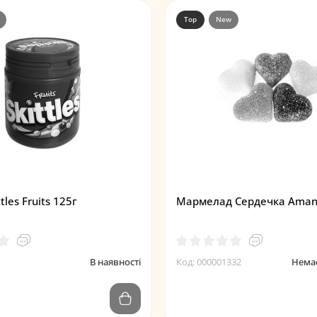
Top
New
tles Fruits 125г
Мармелад Сердечка Amant
В наявності
Код: 000001332
Немає