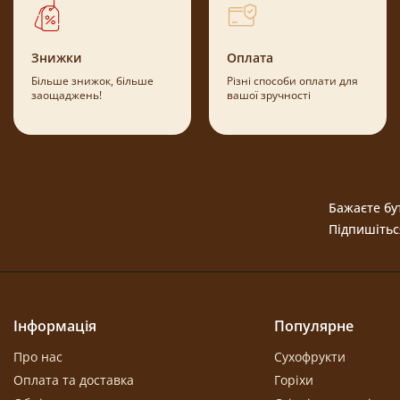
Знижки
Оплата
Більше знижок, більше
Різні способи оплати для
заощаджень!
вашої зручності
Бажаєте бут
Підпишітьс
Інформація
Популярне
Про нас
Сухофрукти
Оплата та доставка
Горіхи