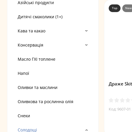
Азійські продукти
Top
New
Дитячі смаколики (1+)
Кава та какао
Консервація
Масло ГХІ топлене
Напої
Драже Skit
Оливки та маслини
Оливкова та рослинна олія
Код: 9607-01
Снеки
Солодощі