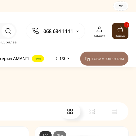
УК
0
068 634 1111
Кабінет
Кошик
лад,
халва
керки AMANTI
Гуртовим клієнтам
1/2
-30%
Top
New