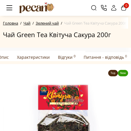
0
Головна
Чай
Зелений чай
Чай Green Tea Квітуча Сакура 200г
Чай Green Tea Квітуча Сакура 200г
0
0
Опис
Характеристики
Відгуки
Питання - відповідь
Top
New