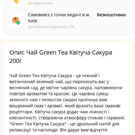
до відділення
Самовивіз з точки видачі в м.
Безкоштовно
Київ
вул.Євгена Сверстюка, 2А
Опис Чай Green Tea Квітуча Сакура
200г
Чай Green Tea Квітуча Сакура - це ніжний і
витончений зелений чай, що переносить вас у
весняний сад, де квітне чарівна сакура, наповнюючи
повітря ароматом та красою. Ця чарівна суміш
зеленого чаю і пелюсток сакури пропонує вам
вишуканий смак і аромат, який вразить ваші смакові
рецептори. Квітуча сакура додає чаю ніжності і
елегантності, створюючи атмосферу спокою і гармонії.
"Green Tea Квітуча Сакура" - це ідеальний напій для
релаксації та насолоди. Він дарує вам відчуття