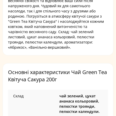
весняної свіжості та відновлює ваші сили після
напруженого дня. Чудовий як для самотнього
насолоди, так і для спільного часу з друзями або
родиною. Погрузіться в атмосферу квітучої сакури з
"Green Tea Квітуча Сакура" і насолоджуйтеся кожним
ковтком, який наповнений витонченістю та
чарівністю весняного саду. Склад: чай зелений
листовий, цукат ананаса кольоровий, пелюстки
троянди, пелюстки календули, ароматизатори:
«Абрикос», «Ванільно-вершковий».
Основні характеристики Чай Green Tea
Квітуча Сакура 200г
Склад
чай зелений, цукат
ананаса кольоровий,
пелюстки троянди,
пелюстки календули.