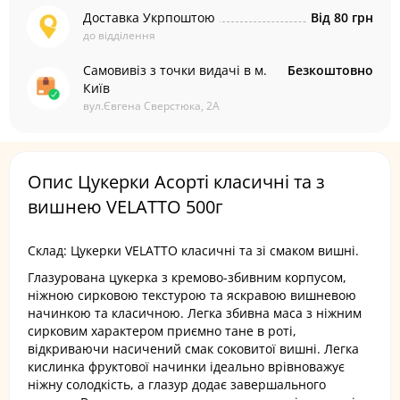
Доставка Укрпоштою
Від 80 грн
до відділення
Самовивіз з точки видачі в м.
Безкоштовно
Київ
вул.Євгена Сверстюка, 2А
Опис Цукерки Асорті класичні та з
вишнею VELATTO 500г
Склад: Цукерки VELATTO класичні та зі смаком вишні.
Глазурована цукерка з кремово-збивним корпусом,
ніжною сирковою текстурою та яскравою вишневою
начинкою та класичною. Легка збивна маса з ніжним
сирковим характером приємно тане в роті,
відкриваючи насичений смак соковитої вишні. Легка
кислинка фруктової начинки ідеально врівноважує
ніжну солодкість, а глазур додає завершального