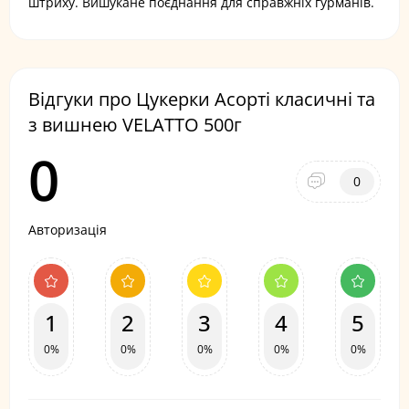
штриху. Вишукане поєднання для справжніх гурманів.
Відгуки про Цукерки Асорті класичні та
з вишнею VELATTO 500г
0
0
Авторизація
1
2
3
4
5
0%
0%
0%
0%
0%