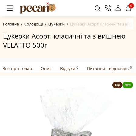
0
Головна
Солодощі
Цукерки
Цукерки Асорті класичні та з виш
Цукерки Асорті класичні та з вишнею
VELATTO 500г
0
0
Все про товар
Опис
Відгуки
Питання - відповідь
Top
New