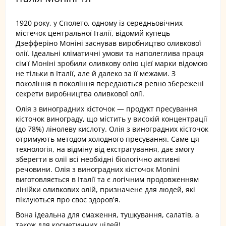
1920 року, у Сполето, одному із середньовічних
містечок центральної Італії, відомий купець
Дзефферіно Моніні заснував виробництво оливкової
олії. Ідеальні кліматичні умови та наполеглива праця
сім'ї Моніні зробили оливкову олію цієї марки відомою
не тільки в Італії, але й далеко за її межами. З
покоління в покоління передаються ревно збережені
секрети виробництва оливкової олії.
Олія з виноградних кісточок — продукт пресування
кісточок винограду, що містить у високій концентрації
(до 78%) лінолеву кислоту. Олія з виноградних кісточок
отримують методом холодного пресування. Саме ця
технологія, на відміну від екстрагування, дає змогу
зберегти в олії всі необхідні біологічно активні
речовини. Олія з виноградних кісточок Monini
виготовляється в Італії та є логічним продовженням
лінійки оливкових олій, призначене для людей, які
піклуються про своє здоров'я.
Вона ідеальна для смаження, тушкування, салатів, а
також для косметичних цілей!