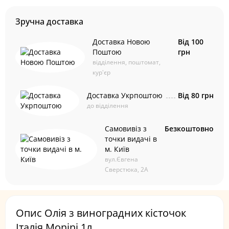
Зручна доставка
Доставка Новою
Від 100
Поштою
грн
відділення, поштомат,
кур'єр
Доставка Укрпоштою
Від 80 грн
до відділення
Самовивіз з
Безкоштовно
точки видачі в
м. Київ
вул.Євгена
Сверстюка, 2А
Опис Олія з виноградних кісточок
Італія Monini 1л