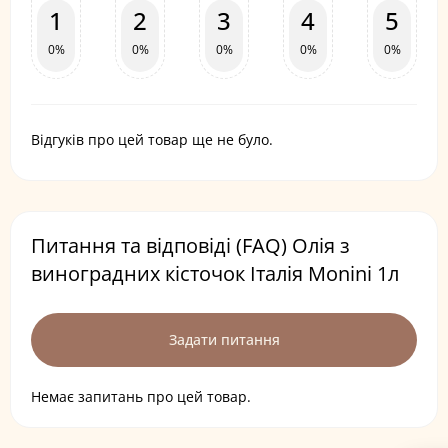
1
2
3
4
5
0%
0%
0%
0%
0%
Відгуків про цей товар ще не було.
Питання та відповіді (FAQ) Олія з
виноградних кісточок Італія Monini 1л
Задати питання
Немає запитань про цей товар.