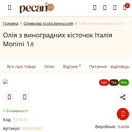
0
Головна
Оливкова та рослинна олія
Олія з виноградних кісточок І
Олія з виноградних кісточок Італія
Monini 1л
0
Все про товар
Опис
Відгуки
Питання - відповідь
Sale
Top
New
В наявності
Код:
9379-01
Виробник:
Італія
Артикул:
000000082