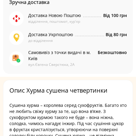
Зручна доставка
Доставка Новою Поштою
Від 100 грн
відділення, поштомат, кур'єр
Доставка Укрпоштою
Від 80 грн
до відділення
Самовивіз з точки видачі в м.
Безкоштовно
Київ
вул.Євгена Сверстюка, 2А
Опис Хурма сушена четвертинки
Сушена хурма – королева серед сухофруктів. Багато хто
не любить свіжу хурму за те, що вона в’яже. З
сухофруктом хурмою такого не буде – вона ніжна,
солодка, чимось нагадує інжир. Під час сушіння цукор
в фруктах кристалізується, утворюючи на поверхні
солодку білу корочку. Сушена хурма – це відмінна