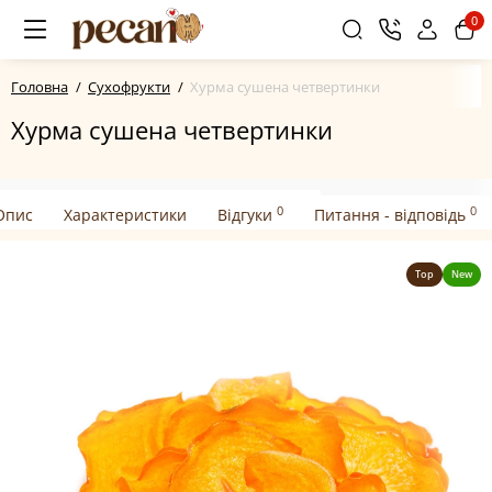
0
Головна
Сухофрукти
Хурма сушена четвертинки
Хурма сушена четвертинки
0
0
Опис
Характеристики
Відгуки
Питання - відповідь
Top
New