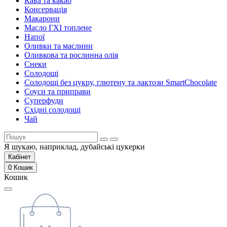
Кава та какао
Консервація
Макарони
Масло ГХІ топлене
Напої
Оливки та маслини
Оливкова та рослинна олія
Снеки
Солодощі
Солодощі без цукру, глютену та лактози SmartChocolate
Соуси та приправи
Суперфуди
Східні солодощі
Чай
Я шукаю, наприклад,
дубайські цукерки
Кабінет
0
Кошик
Кошик