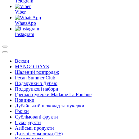
Telegram
Viber
WhatsApp
Instagram
Всюди
MANGO DAYS
Шалений розпродаж
Pecan Summer Club
Подарунки з Дубаю
Подарункові набори
Грецькі цукерки Madame La Fontane
Новинки
Дубайський шоколад та цукерки
Горіхи
Сублімовані фрукти
Сухофрукти
Азійські продукти
Дитячі смаколики (1+)