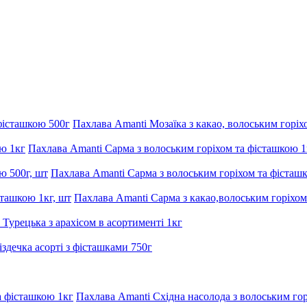
Пахлава Amanti Мозаїка з какао, волоським горіх
Пахлава Amanti Сарма з волоським горіхом та фісташкою 1
Пахлава Amanti Сарма з волоським горіхом та фісташк
Пахлава Amanti Сарма з какао,волоським горіхом
 Турецька з арахісом в асортименті 1кг
здечка асорті з фісташками 750г
Пахлава Amanti Східна насолода з волоським го