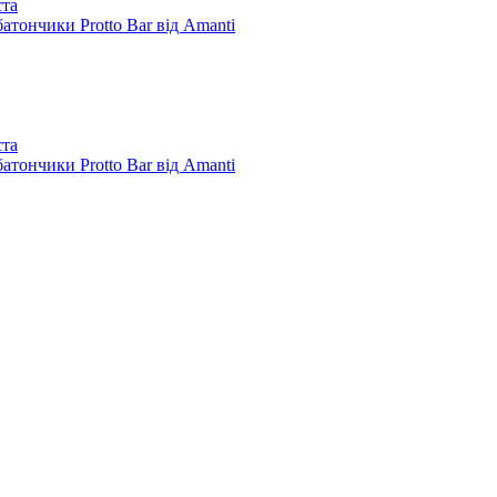
ста
батончики Protto Bar від Amanti
ста
батончики Protto Bar від Amanti