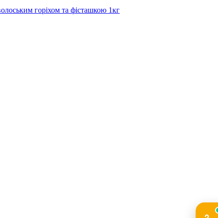
волоським горіхом та фісташкою 1кг