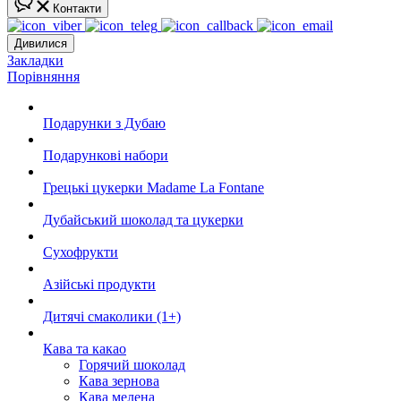
Контакти
Дивилися
Закладки
Порівняння
Подарунки з Дубаю
Подарункові набори
Грецькі цукерки Madame La Fontane
Дубайський шоколад та цукерки
Сухофрукти
Азійські продукти
Дитячі смаколики (1+)
Кава та какао
Горячий шоколад
Кава зернова
Кава мелена