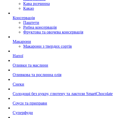
Кава розчинна
Какао
Консервація
Паштети
Рибна консервація
Фруктова та овочева консервація
Макарони
Макарони з твердих сортів
Напої
Оливки та маслини
Оливкова та рослинна олія
Снеки
Солодощі без цукру, глютену та лактози SmartChocolate
Соуси та приправи
Суперфуди