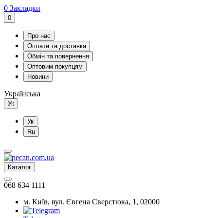
0
Закладки
0
Про нас
Оплата та доставка
Обмін та повернення
Оптовим покупцям
Новини
Українська
Ук
Ук
Ru
Каталог
068 634 1111
м. Київ, вул. Євгена Сверстюка, 1, 02000