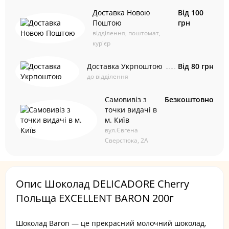
Доставка Новою
Від 100
Поштою
грн
відділення, поштомат,
кур'єр
Доставка Укрпоштою
Від 80 грн
до відділення
Самовивіз з
Безкоштовно
точки видачі в
м. Київ
вул.Євгена
Сверстюка, 2А
Опис Шоколад DELICADORE Cherry
Польща EXCELLENT BARON 200г
Шоколад Baron — це прекрасний молочний шоколад,