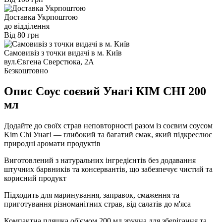
Доставка Укрпоштою
до відділення
Від 80 грн
Самовивіз з точки видачі в м. Київ
вул.Євгена Сверстюка, 2А
Безкоштовно
Опис Соус соєвий Унагі КІМ СНІ 200
мл
Додайте до своїх страв неповторності разом із соєвим соусом
Kim Chi Унагі — глибокий та багатий смак, який підкреслює
природні аромати продуктів
Виготовлений з натуральних інгредієнтів без додавання
штучних барвників та консервантів, що забезпечує чистий та
корисний продукт
Підходить для маринування, заправок, смаження та
приготування різноманітних страв, від салатів до м'яса
Компактна пляшка об'ємом 200 мл зручна для зберігання та