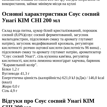
використання, займає мінімум місця на кухні
Основні характеристики Соус соєвий
Унагі КІМ СНІ 200 мл
Склад
вода питна, цукор білий кристалізований, порошок
соєвий (8,0%)(соус соєвий ферментований, загусник
мальтодекстрин, підсилювач смаку та аромату глутамат
натрію), загусник модифікований крохмаль, регулятори
кислотності: розчин оцтової кислоти (кислотність 96 вина) ,
підсилювач смаку та аромату глутамат натрію, ароматизатор
"Соус соєвий Унагі", сіль кухонна кам'яна, регулятор
кислотності, кислота лимонна моногідрат харчова, барвник
"Карамельний колір".
Білки
1,2 г
Вуглеводи
41,3 г
Енергетична цінність (калорійність)
621,0 kJ (кДж) / 146,0 kcal
(ккал)
Жири
0,0 г
Сіль
4,9 г
Відгуки про Соус соєвий Унагі КІМ