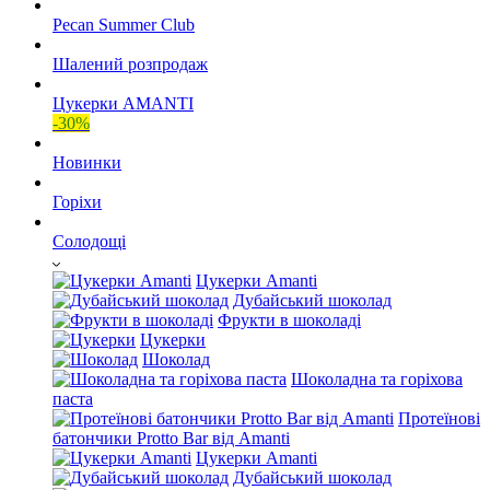
Pecan Summer Club
Шалений розпродаж
Цукерки AMANTI
-30%
Новинки
Горіхи
Солодощі
Цукерки Amanti
Дубайський шоколад
Фрукти в шоколаді
Цукерки
Шоколад
Шоколадна та горіхова
паста
Протеїнові
батончики Protto Bar від Amanti
Цукерки Amanti
Дубайський шоколад