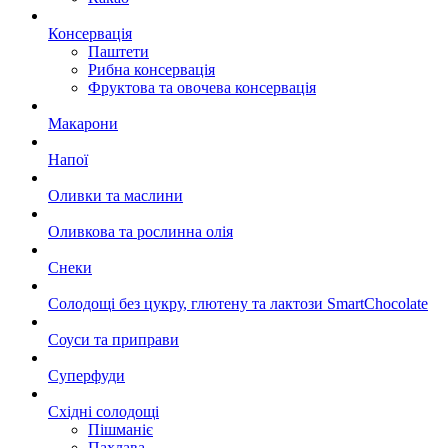
Консервація
Паштети
Рибна консервація
Фруктова та овочева консервація
Макарони
Напої
Оливки та маслини
Оливкова та рослинна олія
Снеки
Солодощі без цукру, глютену та лактози SmartChocolate
Соуси та приправи
Суперфуди
Східні солодощі
Пішманіє
Пахлава