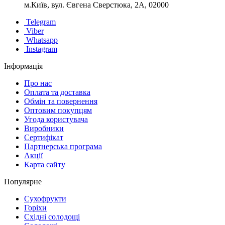
м.Київ, вул. Євгена Сверстюка, 2А, 02000
Telegram
Viber
Whatsapp
Instagram
Інформація
Про нас
Оплата та доставка
Обмін та повернення
Оптовим покупцям
Угода користувача
Виробники
Сертифікат
Партнерська програма
Акції
Карта сайту
Популярне
Сухофрукти
Горіхи
Східні солодощі