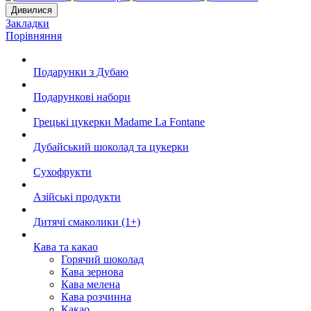
Дивилися
Закладки
Порівняння
Подарунки з Дубаю
Подарункові набори
Грецькі цукерки Madame La Fontane
Дубайський шоколад та цукерки
Сухофрукти
Азійські продукти
Дитячі смаколики (1+)
Кава та какао
Горячий шоколад
Кава зернова
Кава мелена
Кава розчинна
Какао