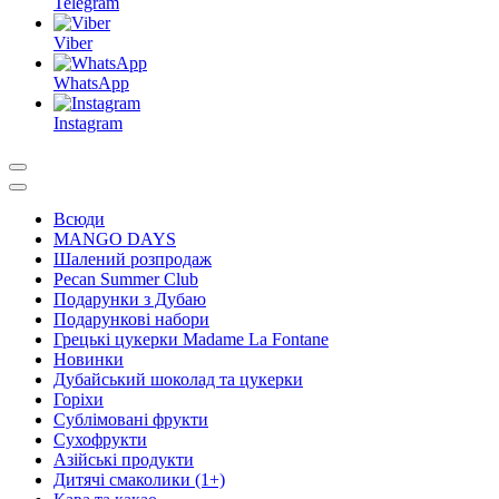
Telegram
Viber
WhatsApp
Instagram
Всюди
MANGO DAYS
Шалений розпродаж
Pecan Summer Club
Подарунки з Дубаю
Подарункові набори
Грецькі цукерки Madame La Fontane
Новинки
Дубайський шоколад та цукерки
Горіхи
Сублімовані фрукти
Сухофрукти
Азійські продукти
Дитячі смаколики (1+)