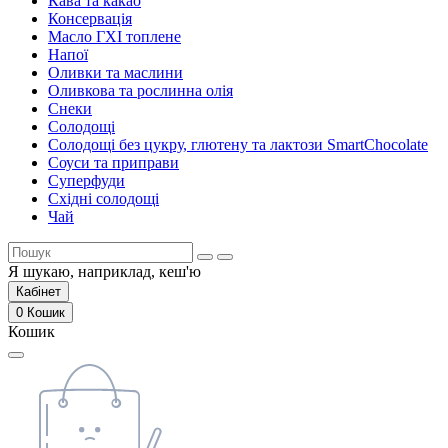
Кава та какао
Консервація
Масло ГХІ топлене
Напої
Оливки та маслини
Оливкова та рослинна олія
Снеки
Солодощі
Солодощі без цукру, глютену та лактози SmartChocolate
Соуси та приправи
Суперфуди
Східні солодощі
Чай
Я шукаю, наприклад,
кеш'ю
Кабінет
0
Кошик
Кошик