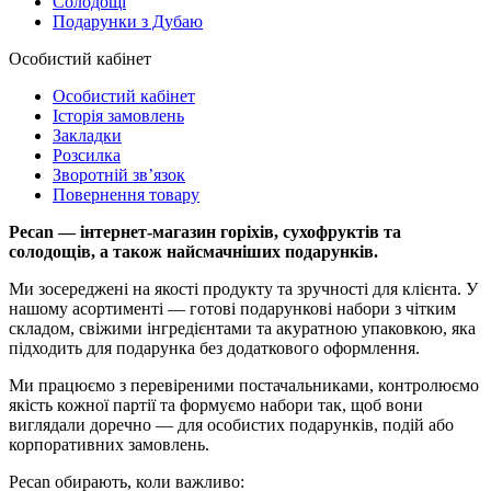
Солодощі
Подарунки з Дубаю
Особистий кабінет
Особистий кабінет
Історія замовлень
Закладки
Розсилка
Зворотній зв’язок
Повернення товару
Pecan — інтернет-магазин горіхів, сухофруктів та
солодощів, а також найсмачніших подарунків.
Ми зосереджені на якості продукту та зручності для клієнта. У
нашому асортименті — готові подарункові набори з чітким
складом, свіжими інгредієнтами та акуратною упаковкою, яка
підходить для подарунка без додаткового оформлення.
Ми працюємо з перевіреними постачальниками, контролюємо
якість кожної партії та формуємо набори так, щоб вони
виглядали доречно — для особистих подарунків, подій або
корпоративних замовлень.
Pecan обирають, коли важливо: