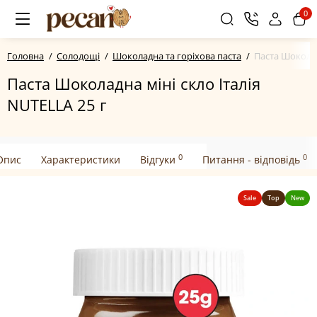
0
Головна
Солодощі
Шоколадна та горіхова паста
Паста Шоколад
Паста Шоколадна міні скло Італія
NUTELLA 25 г
0
0
Опис
Характеристики
Відгуки
Питання - відповідь
Sale
Top
New