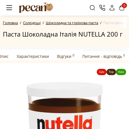
0
Головна
Солодощі
Шоколадна та горіхова паста
Паста Шоколад
Паста Шоколадна Італія NUTELLA 200 г
0
0
Опис
Характеристики
Відгуки
Питання - відповідь
Sale
Top
New