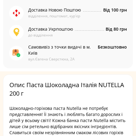
Доставка Новою Поштою
Від 100 грн
відділення, поштомат, кур'єр
Доставка Укрпоштою
Від 80 грн
до відділення
Самовивіз з точки видачі в м.
Безкоштовно
Київ
вул.Євгена Сверстюка, 2А
Опис Паста Шоколадна Італія NUTELLA
200 г
Шоколадно-горіхова паста Nutella не потребує
представлення! Її знають і люблять багато дорослих і
дітей у всьому світі! Кожна банка пасти Nutella містить
лише сім ретельно відібраних якісних інгредієнтів.
Славиться своїм незрівнянним смаком лісових горіхів