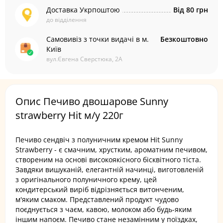
Доставка Укрпоштою
Від 80 грн
до відділення
Самовивіз з точки видачі в м.
Безкоштовно
Київ
вул.Євгена Сверстюка, 2А
Опис Печиво двошарове Sunny
strawberry Hit м/у 220г
Печиво сендвіч з полуничним кремом Hit Sunny
Strawberry - є смачним, хрустким, ароматним печивом,
створеним на основі високоякісного бісквітного тіста.
Завдяки вишуканій, елегантній начинці, виготовленій
з оригінального полуничного крему, цей
кондитерський виріб відрізняється витонченим,
м'яким смаком. Представлений продукт чудово
поєднується з чаєм, кавою, молоком або будь-яким
іншим напоєм. Печиво стане незамінним у поїздках,