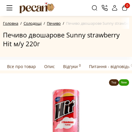
0
Головна
Солодощі
Печиво
Печиво двошарове Sunny strawberry
Печиво двошарове Sunny strawberry
Hit м/у 220г
0
Все про товар
Опис
Відгуки
Питання - відповідь
Top
New