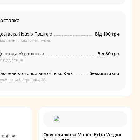
доставка
Доставка Новою Поштою
Від 100 грн
ідділення, поштомат, кур'єр
Доставка Укрпоштою
Від 80 грн
о відділення
амовивіз з точки видачі в м. Київ
Безкоштовно
ул.Євгена Сверстюка, 2А
Олія оливкова Monini Extra Vergine
 відтоді