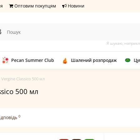
ня
Оптовим покупцям
Новини
Я шукаю, наприкл
Pecan Summer Club
Шалений розпродаж
Цу
 Vergine Classico 500 мл
ssico 500 мл
0
ідповідь