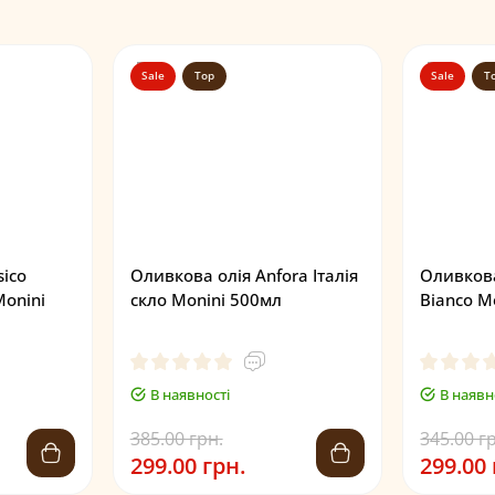
Sale
Top
Sale
T
sico
Оливкова олія Anfora Італія
Оливкова
Monini
скло Monini 500мл
Bianco M
В наявності
В наявн
385.00 грн.
345.00 г
299.00 грн.
299.00 