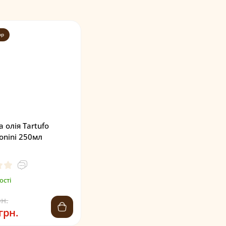
op
 олія Tartufo
onini 250мл
ості
рн.
грн.