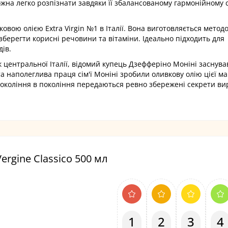
жна легко розпізнати завдяки її збалансованому гармонійному 
ковою олією Extra Virgin №1 в Італії. Вона виготовляється метод
берегти корисні речовини та вітаміни. Ідеально підходить для
дів.
к центральної Італії, відомий купець Дзефферіно Моніні заснува
та наполеглива праця сім'ї Моніні зробили оливкову олію цієї м
 З покоління в покоління передаються ревно збережені секрети в
ergine Classico 500 мл
1
2
3
4