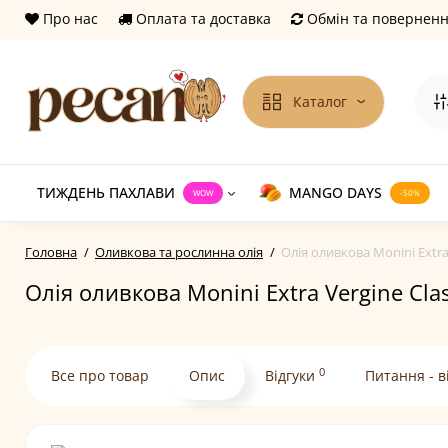
Про нас
Оплата та доставка
Обмін та повернен
Каталог
ТИЖДЕНЬ ПАХЛАВИ
MANGO DAYS
WOW
-50%
Головна
Оливкова та рослинна олія
Олія оливкова Monini Extra
Олія оливкова Monini Extra Vergine Cla
0
Все про товар
Опис
Відгуки
Питання - в