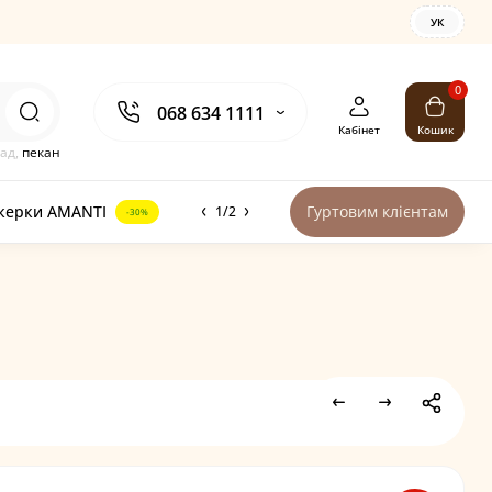
УК
0
068 634 1111
Кабінет
Кошик
ад,
пекан
керки AMANTI
Гуртовим клієнтам
1/2
-30%