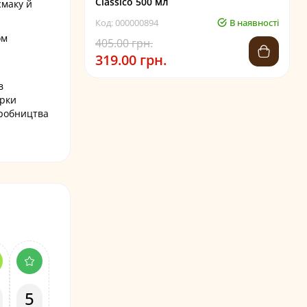
Classico 500 мл
смаку й
Код: 000000894
В наявності
ом
405.00 грн.
319.00 грн.
в
арки
иробництва
5