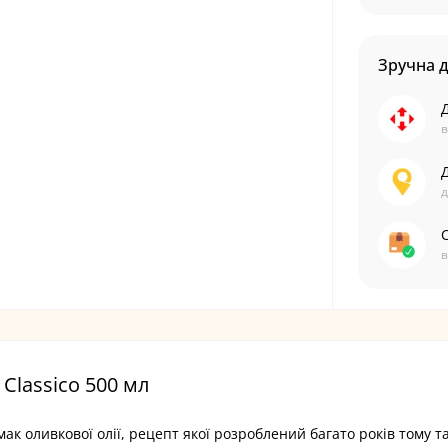
Зручна 
в
д
С
в
 Classico 500 мл
мак оливкової олії, рецепт якої розроблений багато років тому та