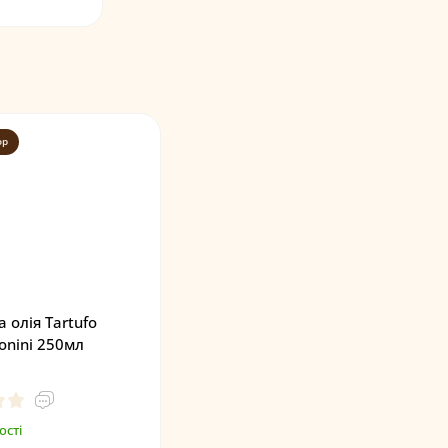
op
 олія Tartufo
onini 250мл
ості