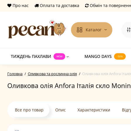
Про нас
Оплата та доставка
Обмін та повернен
Каталог
ТИЖДЕНЬ ПАХЛАВИ
MANGO DAYS
WOW
-50%
Головна
Оливкова та рослинна олія
Оливкова олія Anfora Італія
Оливкова олія Anfora Італія скло Monin
Все про товар
Опис
Характеристики
Відг