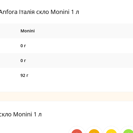
fora Італія скло Monini 1 л
Monini
0 г
0 г
92 г
скло Monini 1 л