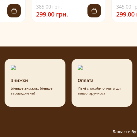
385.00 грн.
345.00 г
299.00 грн.
299.00 
Знижки
Оплата
Більше знижок, більше
Різні способи оплати для
заощаджень!
вашої зручності
Бажаєте бут