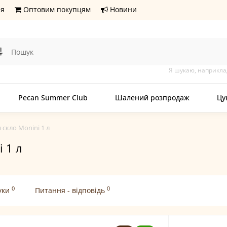
ня
Оптовим покупцям
Новини
Я шукаю, наприкла
Pecan Summer Club
Шалений розпродаж
Цу
 скло Monini 1 л
i 1 л
0
0
уки
Питання - відповідь