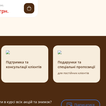
рн.
грн.
Підтримка та
Подарунки та
консультації клієнтів
спеціальні пропозиції
для постійних клієнтів
и в курсі всіх акцій та знижок?
Підписатися
Підписатися