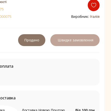
ості
75
000075
Виробник:
Італія
Продано
Швидке замовлення
оплата
доставка
Доставка Новою Поштою
Від 100 грн