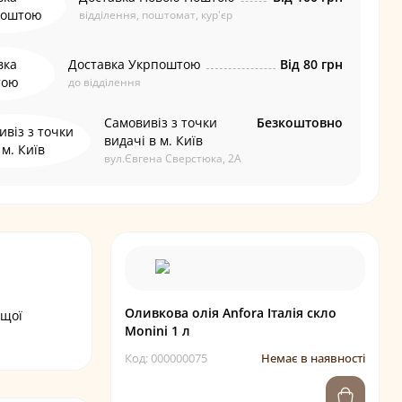
відділення, поштомат, кур'єр
Доставка Укрпоштою
Від 80 грн
до відділення
Самовивіз з точки
Безкоштовно
видачі в м. Київ
вул.Євгена Сверстюка, 2А
Оливкова олія Anfora Італія скло
ищої
Monini 1 л
Код: 000000075
Немає в наявності