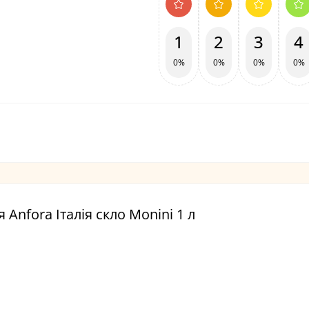
1
2
3
4
0%
0%
0%
0%
 Anfora Італія скло Monini 1 л