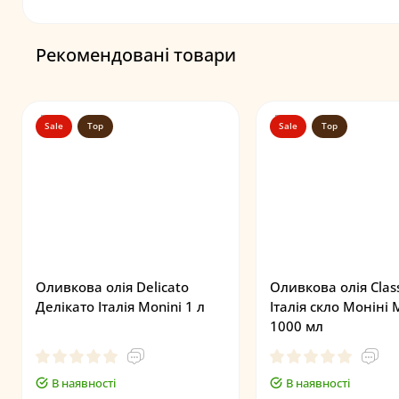
Рекомендовані товари
Sale
Top
Sale
Top
Оливкова олія Delicato
Оливкова олія Clas
Делікато Італія Monini 1 л
Італія скло Моніні 
1000 мл
В наявності
В наявності