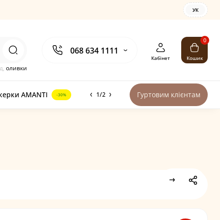
УК
0
068 634 1111
Кабінет
Кошик
д,
оливки
керки AMANTI
Гуртовим клієнтам
1/2
-30%