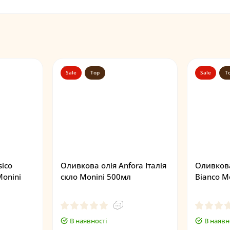
Sale
Top
Sale
T
sico
Оливкова олія Anfora Італія
Оливкова
Monini
скло Monini 500мл
Bianco M
В наявності
В наявн