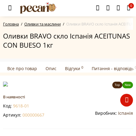
0
Головна
Оливки та маслини
Оливки BRAVO скло Іспанія ACEITUN
Оливки BRAVO скло Іспанія ACEITUNAS
CON BUESO 1кг
0
Все про товар
Опис
Відгуки
Питання - відповідь
Top
New
В наявності
Код:
9618-01
Виробник:
Іспанія
Артикул:
000000667