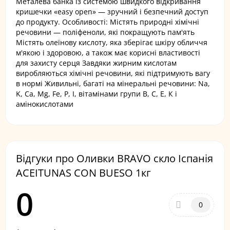
Металева банка із системою швидкого відкривання
кришечки «easy open» — зручний і безпечний доступ
до продукту. Особливості: Містять природні хімічні
речовини — поліфеноли, які покращують пам'ять
Містять олеїнову кислоту, яка зберігає шкіру обличчя
м'якою і здоровою, а також має корисні властивості
для захисту серця Завдяки жирним кислотам
виробляються хімічні речовини, які підтримують вагу
в нормі Живильні, багаті на мінеральні речовини: Na,
K, Са, Mg, Fe, P, I, вітамінами групи B, С, Е, К і
амінокислотами
Відгуки про Оливки BRAVO скло Іспанія
ACEITUNAS CON BUESO 1кг
0
0