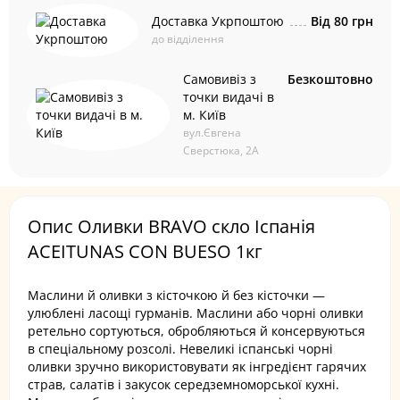
Доставка Укрпоштою
Від 80 грн
до відділення
Самовивіз з
Безкоштовно
точки видачі в
м. Київ
вул.Євгена
Сверстюка, 2А
Опис Оливки BRAVO скло Іспанія
ACEITUNAS CON BUESO 1кг
Маслини й оливки з кісточкою й без кісточки —
улюблені ласощі гурманів. Маслини або чорні оливки
ретельно сортуються, обробляються й консервуються
в спеціальному розсолі. Невеликі іспанські чорні
оливки зручно використовувати як інгредієнт гарячих
страв, салатів і закусок середземноморської кухні.