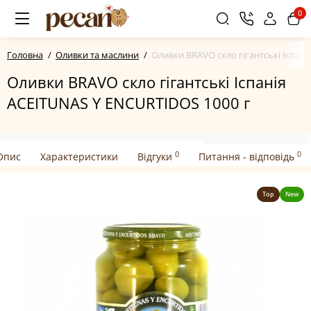
0
Головна
Оливки та маслини
Оливки BRAVO скло гігантські Іспан
Оливки BRAVO скло гігантські Іспанія
ACEITUNAS Y ENCURTIDOS 1000 г
0
0
Опис
Характеристики
Відгуки
Питання - відповідь
Top
New