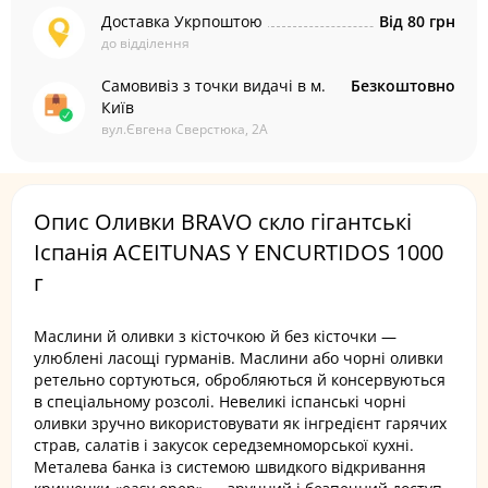
Доставка Укрпоштою
Від 80 грн
до відділення
Самовивіз з точки видачі в м.
Безкоштовно
Київ
вул.Євгена Сверстюка, 2А
Опис Оливки BRAVO скло гігантські
Іспанія ACEITUNAS Y ENCURTIDOS 1000
г
Маслини й оливки з кісточкою й без кісточки —
улюблені ласощі гурманів. Маслини або чорні оливки
ретельно сортуються, обробляються й консервуються
в спеціальному розсолі. Невеликі іспанські чорні
оливки зручно використовувати як інгредієнт гарячих
страв, салатів і закусок середземноморської кухні.
Металева банка із системою швидкого відкривання