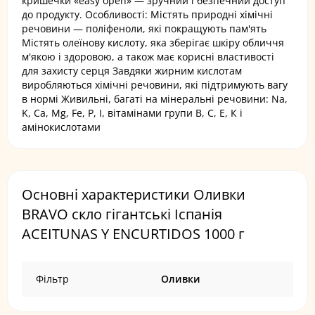
кришечки «easy open» — зручний і безпечний доступ
до продукту. Особливості: Містять природні хімічні
речовини — поліфеноли, які покращують пам'ять
Містять олеїнову кислоту, яка зберігає шкіру обличчя
м'якою і здоровою, а також має корисні властивості
для захисту серця Завдяки жирним кислотам
виробляються хімічні речовини, які підтримують вагу
в нормі Живильні, багаті на мінеральні речовини: Na,
K, Са, Mg, Fe, P, I, вітамінами групи B, С, Е, К і
амінокислотами
Основні характеристики Оливки
BRAVO скло гігантські Іспанія
ACEITUNAS Y ENCURTIDOS 1000 г
Фільтр
Оливки