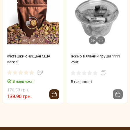
Фісташки очищені США
Інжир в'ялений груша 1111
вагові
250г
В наявності
В наявності
170.50 грн.
139.90 грн.