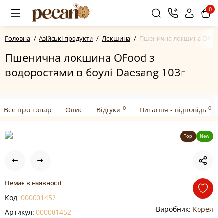
0
Головна
Азійські продукти
Локшина
Пшенична локшина OFood 
Пшенична локшина OFood з
водоростями в боулі Daesang 103г
0
0
Все про товар
Опис
Відгуки
Питання - відповідь
Top
New
Немає в наявності
Код:
000001452
Виробник:
Корея
Артикул:
000001452