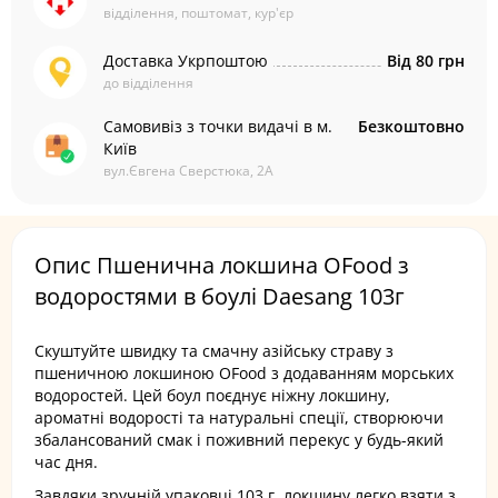
відділення, поштомат, кур'єр
Доставка Укрпоштою
Від 80 грн
до відділення
Самовивіз з точки видачі в м.
Безкоштовно
Київ
вул.Євгена Сверстюка, 2А
Опис Пшенична локшина OFood з
водоростями в боулі Daesang 103г
Скуштуйте швидку та смачну азійську страву з
пшеничною локшиною OFood з додаванням морських
водоростей. Цей боул поєднує ніжну локшину,
ароматні водорості та натуральні спеції, створюючи
збалансований смак і поживний перекус у будь-який
час дня.
Завдяки зручній упаковці 103 г, локшину легко взяти з