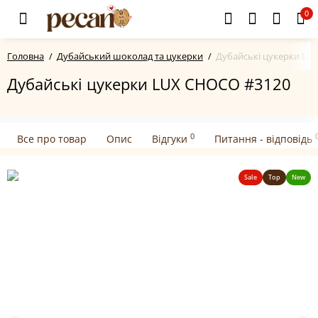
0
Головна
Дубайський шоколад та цукерки
Дубайські цукерки LU
Дубайські цукерки LUX CHOCO #3120
0
Все про товар
Опис
Відгуки
Питання - відповідь
Sale
Top
New