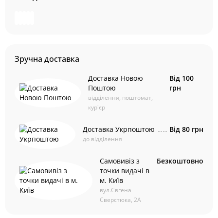
Зручна доставка
Доставка Новою
Від 100
Поштою
грн
відділення, поштомат,
кур'єр
Доставка Укрпоштою
Від 80 грн
до відділення
Самовивіз з
Безкоштовно
точки видачі в
м. Київ
вул.Євгена
Сверстюка, 2А