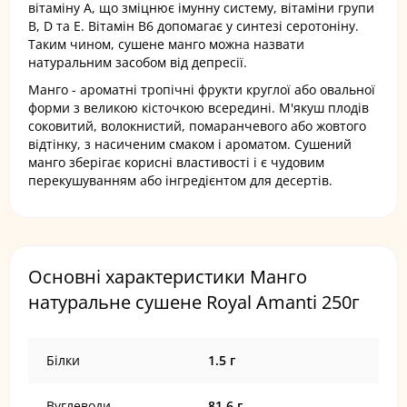
вітаміну А, що зміцнює імунну систему, вітаміни групи
В, D та Е. Вітамін B6 допомагає у синтезі серотоніну.
Таким чином, сушене манго можна назвати
натуральним засобом від депресії.
Манго - ароматні тропічні фрукти круглої або овальної
форми з великою кісточкою всередині. М'якуш плодів
соковитий, волокнистий, помаранчевого або жовтого
відтінку, з насиченим смаком і ароматом. Сушений
манго зберігає корисні властивості і є чудовим
перекушуванням або інгредієнтом для десертів.
Основні характеристики Манго
натуральне сушене Royal Amanti 250г
Білки
1.5 г
Вуглеводи
81.6 г