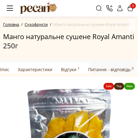
0
Головна
Сухофрукти
Манго натуральне сушене Royal Amanti 250
Манго натуральне сушене Royal Amanti
250г
1
0
Опис
Характеристики
Відгуки
Питання - відповідь
Sale
Top
New