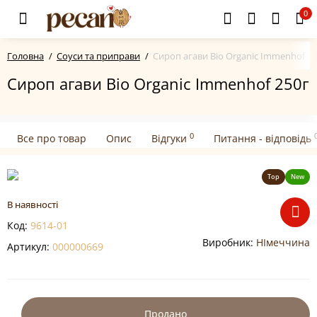
0
Головна
Соуси та приправи
Сироп агави Bio Organic Immenhof 25
Сироп агави Bio Organic Immenhof 250г
0
Все про товар
Опис
Відгуки
Питання - відповідь
Top
New
В наявності
Код:
9614-01
Виробник:
НІмеччина
Артикул:
000000669
Продано