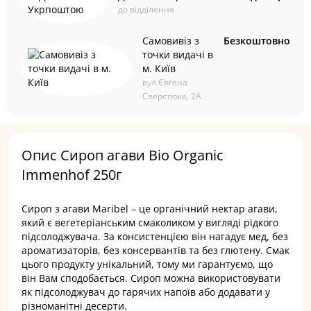
до відділення
Самовивіз з
Безкоштовно
точки видачі в
м. Київ
вул.Євгена
Сверстюка, 2А
Опис Сироп агави Bio Organic
Immenhof 250г
Сироп з агави Maribel – це органічний нектар агави,
який є вегетеріанським смаколиком у вигляді рідкого
підсолоджувача. За консистенцією він нагадує мед, без
ароматизаторів, без консервантів та без глютену. Смак
цього продукту унікальний, тому ми гарантуємо, що
він Вам сподобається. Сироп можна використовувати
як підсолоджувач до гарячих напоїв або додавати у
різноманітні десерти.