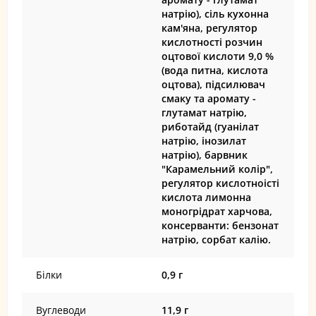
натрію), сіль кухонна
кам'яна, регулятор
кислотності розчин
оцтової кислоти 9,0 %
(вода питна, кислота
оцтова), підсилювач
смаку та аромату -
глутамат натрію,
риботайд (гуанілат
натрію, інозилат
натрію), барвник
"Карамельний колір",
регулятор кислотноісті
кислота лимонна
моногрідрат харчова,
консерванти: бензонат
натрію, сорбат калію.
Білки
0,9 г
Вуглеводи
11,9 г