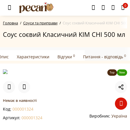
0
Головна
Соуси та приправи
Соус соєвий Класичний КІМ СНІ 500 
Соус соєвий Класичний КІМ СНІ 500 мл
0
0
Опис
Характеристики
Відгуки
Питання - відповідь
Top
New
Немає в наявності
Код:
000001324
Виробник:
Україна
Артикул:
000001324