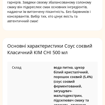
гарнірів. Завдяки своєму збалансованому солоному
смаку він підкреслює смак основних інгредієнтів,
надаючи їм витончену пікантність. Без барвників і
консервантів. Вибір тих, хто цінує якість та
автентичний смак!
Основні характеристики Соус соєвий
Класичний КІМ СНІ 500 мл
Склад
вода питна, цукор
білий кристалічний,
порошок соєвий (5,4%)
(соус соєвий
ферментований,
загущувач-
мальтодекстрин,
підсилювач смаку та
аромату - глутамат