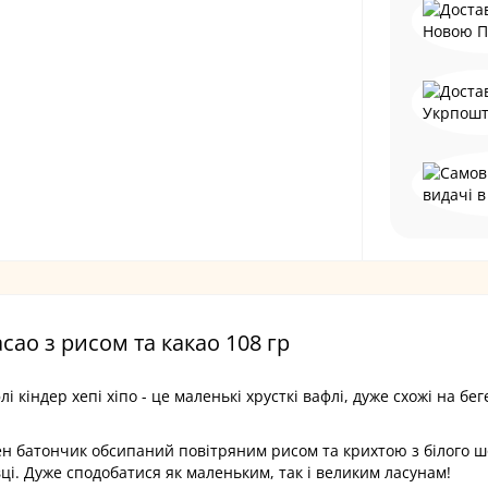
cao з рисом та какао 108 гр
 кіндер хепі хіпо - це маленькі хрусткі вафлі, дуже схожі на бег
жен батончик обсипаний повітряним рисом та крихтою з білого 
вці. Дуже сподобатися як маленьким, так і великим ласунам!