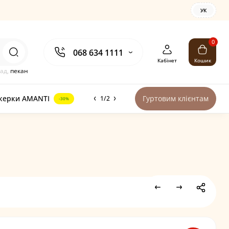
УК
0
068 634 1111
Кабінет
Кошик
ад,
пекан
керки AMANTI
Гуртовим клієнтам
1/2
-30%