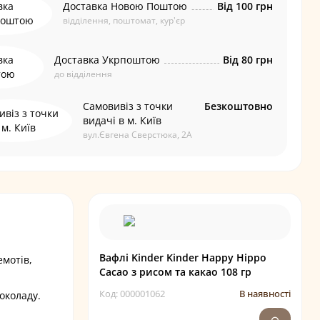
Доставка Новою Поштою
Від 100 грн
відділення, поштомат, кур'єр
Доставка Укрпоштою
Від 80 грн
до відділення
Самовивіз з точки
Безкоштовно
видачі в м. Київ
вул.Євгена Сверстюка, 2А
Вафлі Kinder Kinder Happy Hippo
емотів,
Cacao з рисом та какао 108 гр
Код: 000001062
В наявності
шоколаду.