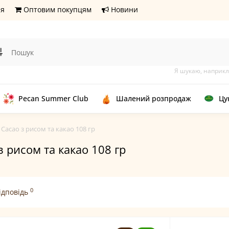
ня
Оптовим покупцям
Новини
Я шукаю, наприкл
Pecan Summer Club
Шалений розпродаж
Цу
 Cacao з рисом та какао 108 гр
з рисом та какао 108 гр
0
ідповідь