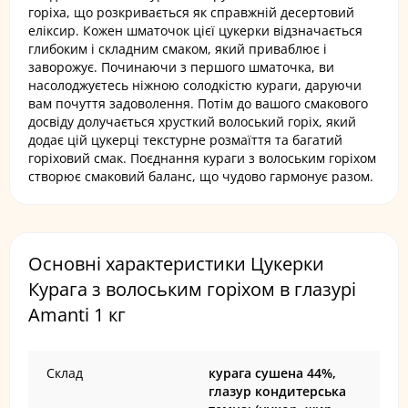
горіха, що розкривається як справжній десертовий
еліксир. Кожен шматочок цієї цукерки відзначається
глибоким і складним смаком, який приваблює і
заворожує. Починаючи з першого шматочка, ви
насолоджуєтесь ніжною солодкістю кураги, даруючи
вам почуття задоволення. Потім до вашого смакового
досвіду долучається хрусткий волоський горіх, який
додає цій цукерці текстурне розмаїття та багатий
горіховий смак. Поєднання кураги з волоським горіхом
створює смаковий баланс, що чудово гармонує разом.
Основні характеристики Цукерки
Курага з волоським горіхом в глазурі
Amanti 1 кг
Склад
курага сушена 44%,
глазур кондитерська