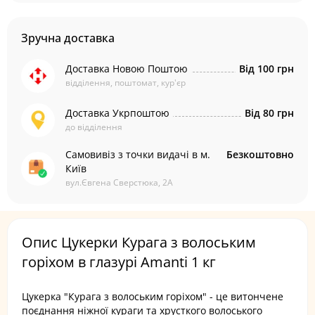
Зручна доставка
Доставка Новою Поштою
Від 100 грн
відділення, поштомат, кур'єр
Доставка Укрпоштою
Від 80 грн
до відділення
Самовивіз з точки видачі в м.
Безкоштовно
Київ
вул.Євгена Сверстюка, 2А
Опис Цукерки Курага з волоським
горіхом в глазурі Amanti 1 кг
Цукерка "Курага з волоським горіхом" - це витончене
поєднання ніжної кураги та хрусткого волоського