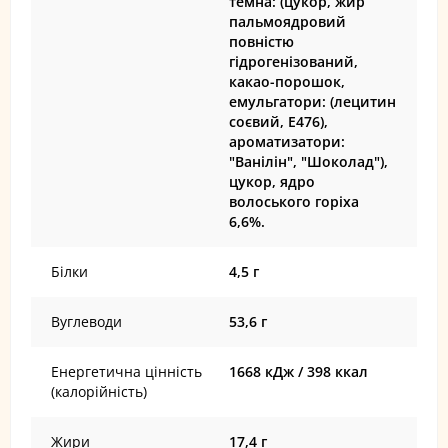
темна: (цукор, жир
пальмоядровий
повністю
гідрогенізований,
какао-порошок,
емульгатори: (лецитин
соєвий, Е476),
ароматизатори:
"Ванілін", "Шоколад"),
цукор, ядро
волоського горіха
6,6%.
Білки
4,5 г
Вуглеводи
53,6 г
Енергетична цінність
1668 кДж / 398 ккал
(калорійність)
Жири
17,4 г