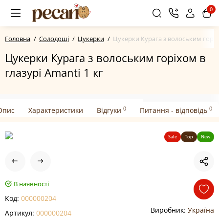
0
Головна
Солодощі
Цукерки
Цукерки Курага з волоським горіхо
Цукерки Курага з волоським горіхом в
глазурі Amanti 1 кг
0
0
Опис
Характеристики
Відгуки
Питання - відповідь
Sale
Top
New
В наявності
Код:
000000204
Виробник:
Україна
Артикул:
000000204