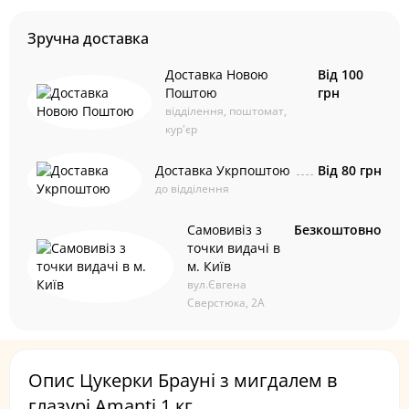
Зручна доставка
Доставка Новою
Від 100
Поштою
грн
відділення, поштомат,
кур'єр
Доставка Укрпоштою
Від 80 грн
до відділення
Самовивіз з
Безкоштовно
точки видачі в
м. Київ
вул.Євгена
Сверстюка, 2А
Опис Цукерки Брауні з мигдалем в
глазурі Amanti 1 кг