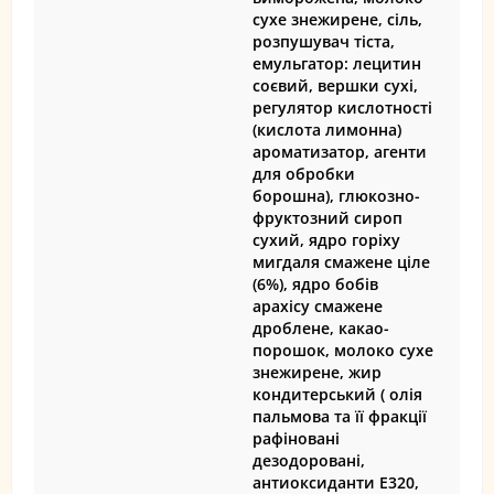
сухе знежирене, сіль,
розпушувач тіста,
емульгатор: лецитин
соєвий, вершки сухі,
регулятор кислотності
(кислота лимонна)
ароматизатор, агенти
для обробки
борошна), глюкозно-
фруктозний сироп
сухий, ядро горіху
мигдаля смажене ціле
(6%), ядро бобів
арахісу смажене
дроблене, какао-
порошок, молоко сухе
знежирене, жир
кондитерський ( олія
пальмова та її фракції
рафіновані
дезодоровані,
антиоксиданти Е320,