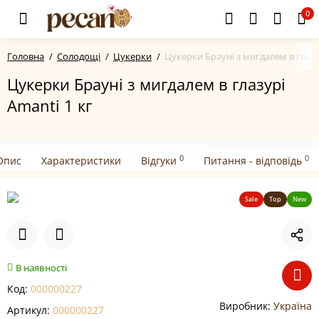
0
Головна
Солодощі
Цукерки
Цукерки Брауні з мигдалем в глазу
Цукерки Брауні з мигдалем в глазурі
Amanti 1 кг
0
0
Опис
Характеристики
Відгуки
Питання - відповідь
Sale
Top
New
В наявності
Код:
000000227
Виробник:
Україна
Артикул:
000000227