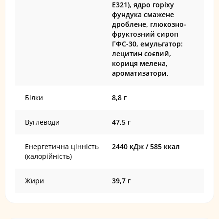
Е321), ядро горіху
фундука смажене
дроблене, глюкозно-
фруктозний сироп
ГФС-30, емульгатор:
лецитин соєвий,
кориця мелена,
ароматизатори.
Білки
8,8 г
Вуглеводи
47,5 г
Енергетична цінність
2440 кДж / 585 ккал
(калорійність)
Жири
39,7 г