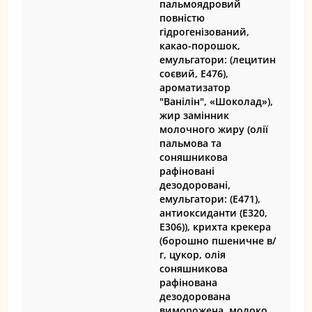
пальмоядровий
повністю
гідрогенізований,
какао-порошок,
емульгатори: (лецитин
соєвий, Е476),
ароматизатор
"Ванілін", «Шоколад»),
жир замінник
молочного жиру (олії
пальмова та
соняшникова
рафіновані
дезодоровані,
емульгатори: (Е471),
антиоксиданти (Е320,
Е306)), крихта крекера
(борошно пшеничне в/
г, цукор, олія
соняшникова
рафінована
дезодорована
виморожена, молоко