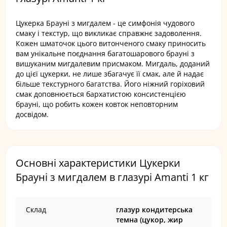
Цукерка Брауні з мигдалем - це симфонія чудового
смаку і текстур, що викликає справжнє задоволення.
Кожен шматочок цього витонченого смаку приносить
вам унікальне поєднання багатошарового брауні з
вишуканим мигдалевим присмаком. Мигдаль, доданий
до цієї цукерки, не лише збагачує її смак, але й надає
більше текстурного багатства. Його ніжний горіховий
смак доповнюється бархатистою консистенцією
брауні, що робить кожен ковток неповторним
досвідом.
Основні характеристики Цукерки
Брауні з мигдалем в глазурі Amanti 1 кг
Склад
глазур кондитерська
темна (цукор, жир