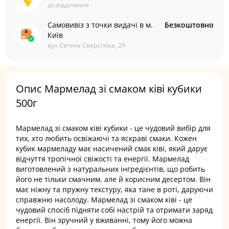
до відділення
Самовивіз з точки видачі в м.
Безкоштовно
Київ
вул.Євгена Сверстюка, 2А
Опис Мармелад зі смаком ківі кубики
500г
Мармелад зі смаком ківі кубики - це чудовий вибір для
тих, хто любить освіжаючі та яскраві смаки. Кожен
кубик мармеладу має насичений смак ківі, який дарує
відчуття тропічної свіжості та енергії. Мармелад
виготовлений з натуральних інгредієнтів, що робить
його не тільки смачним, але й корисним десертом. Він
має ніжну та пружну текстуру, яка тане в роті, даруючи
справжню насолоду. Мармелад зі смаком ківі - це
чудовий спосіб підняти собі настрій та отримати заряд
енергії. Він зручний у вживанні, тому його можна