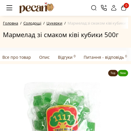
0
Головна
Солодощі
Цукерки
Мармелад зі смаком ківі кубики 50
Мармелад зі смаком ківі кубики 500г
0
0
Все про товар
Опис
Відгуки
Питання - відповідь
Top
New