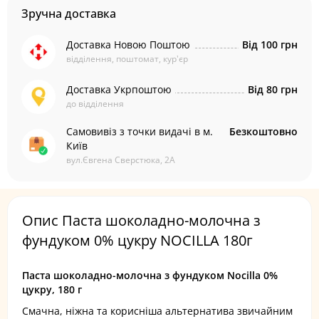
Зручна доставка
Доставка Новою Поштою
Від 100 грн
відділення, поштомат, кур'єр
Доставка Укрпоштою
Від 80 грн
до відділення
Самовивіз з точки видачі в м.
Безкоштовно
Київ
вул.Євгена Сверстюка, 2А
Опис Паста шоколадно-молочна з
фундуком 0% цукру NOCILLA 180г
Паста шоколадно-молочна з фундуком Nocilla 0%
цукру, 180 г
Смачна, ніжна та корисніша альтернатива звичайним