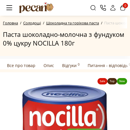
0
Головна
Солодощі
Шоколадна та горіхова паста
Паста шокола
Паста шоколадно-молочна з фундуком
0% цукру NOCILLA 180г
0
Все про товар
Опис
Відгуки
Питання - відповідь
Sale
Top
New