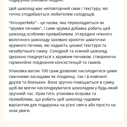
Цей шоколад має неповторний смак і текстуру, які
точно сподобаються любителям солодощів.
"Knusperkeks" - це назва, яка перекладається як
"хрумке печиво", і саме хрумка добавка робить цей
шоколад особливо привабливим. Усередині ніжного
молочного шоколаду заховані крихітні шматочки
хрумкого печива, які надають цікавої текстури та
незабутнього смаку. Солодкий та ніжний шоколад
ідеально поєднується з хрумким печивом, створюючи
гармонійне поєднання консистенцій та смаків.
Упаковка вагою 100 грам дозволяє насолодитися цими
смачними ласощами як поодинці, так і в компанії
друзів та близьких. Вона зручно поміщається в сумку,
щоб ви могли насолоджуватися шоколадом у будь-який
зручний час. Крім того, упаковка яскрава та
приваблива, що робить цей шоколад чудовим
варіантом для подарунка на різні свята або просто на
знак уваги.