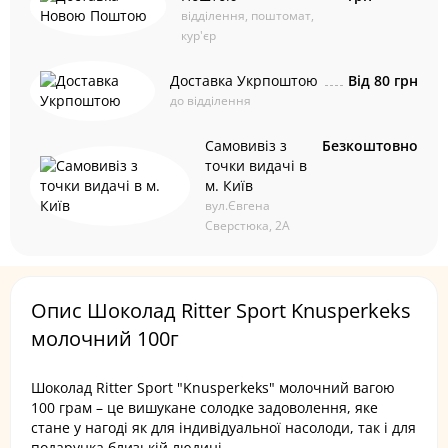
відділення, поштомат,
кур'єр
Доставка Укрпоштою
Від 80 грн
до відділення
Самовивіз з
Безкоштовно
точки видачі в
м. Київ
вул.Євгена
Сверстюка, 2А
Опис Шоколад Ritter Sport Knusperkeks
молочний 100г
Шоколад Ritter Sport "Knusperkeks" молочний вагою
100 грам – це вишукане солодке задоволення, яке
стане у нагоді як для індивідуальної насолоди, так і для
подарунка близькій людині.