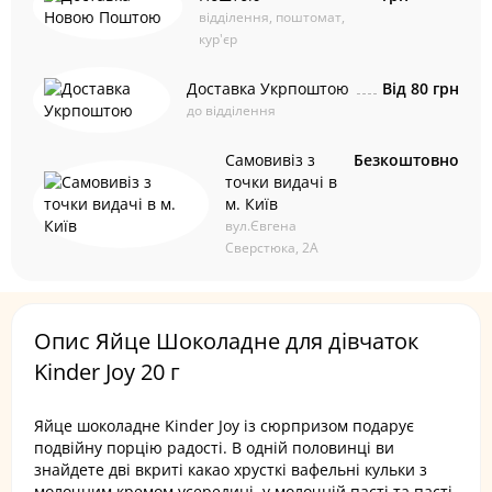
відділення, поштомат,
кур'єр
Доставка Укрпоштою
Від 80 грн
до відділення
Самовивіз з
Безкоштовно
точки видачі в
м. Київ
вул.Євгена
Сверстюка, 2А
Опис Яйце Шоколадне для дівчаток
Kinder Joy 20 г
Яйце шоколадне Kinder Joy із сюрпризом подарує
подвійну порцію радості. В одній половинці ви
знайдете дві вкриті какао хрусткі вафельні кульки з
молочним кремом усередині, у молочній пасті та пасті