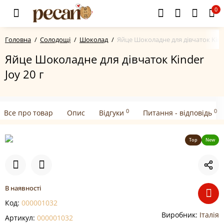
0
Головна
Солодощі
Шоколад
Яйце Шоколадне для дівчаток Kinde
Яйце Шоколадне для дівчаток Kinder
Joy 20 г
0
0
Все про товар
Опис
Відгуки
Питання - відповідь
Top
New
В наявності
Код:
000001032
Виробник:
Італія
Артикул:
000001032