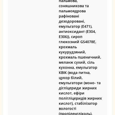
пальмова,
соняшникова та
пальмоядрова
рафіновані
дезодоровані,
емульгатор (Е471),
антиоксидант (Е304,
Е306)), сироп
глюкозний GS4078E,
крохмаль
кукурудзяний,
крохмаль пшеничний,
меланж сухий, сіль
кухонна, емульгатор
КВІК (вода питна,
цукор білий,
емульгатори (моно- та
дігліцериди жирних
кислот, ефіри
полігліцеридів жирних
кислот), стабілізатор
вологості
(пропіленгліколь),