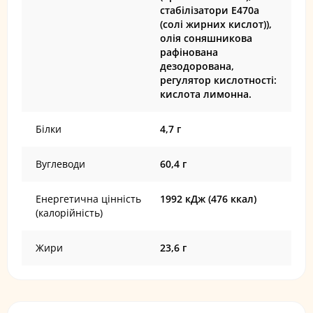
стабілізатори Е470а
(солі жирних кислот)),
олія соняшникова
рафінована
дезодорована,
регулятор кислотності:
кислота лимонна.
Білки
4,7 г
Вуглеводи
60,4 г
Енергетична цінність
1992 кДж (476 ккал)
(калорійність)
Жири
23,6 г