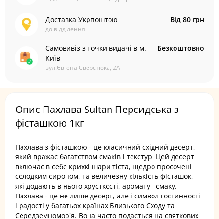
Доставка Укрпоштою
Від 80 грн
до відділення
Самовивіз з точки видачі в м.
Безкоштовно
Київ
вул.Євгена Сверстюка, 2А
Опис Пахлава Sultan Персидська з
фісташкою 1кг
Пахлава з фісташкою - це класичний східний десерт,
який вражає багатством смаків і текстур. Цей десерт
включає в себе крихкі шари тіста, щедро просочені
солодким сиропом, та величезну кількість фісташок,
які додають в нього хрусткості, аромату і смаку.
Пахлава - це не лише десерт, але і символ гостинності
і радості у багатьох країнах Близького Сходу та
Середземномор'я. Вона часто подається на святкових