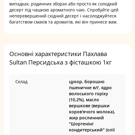
випадках, родинних зборах або просто як солодкий
десерт під чашкою ароматного чаю. Спробуйте цей
неперевершений східний десерт і насолоджуйтеся
багатством смаків та ароматів, які він принесе вам.
Основні характеристики Пахлава
Sultan Персидська з фісташкою 1кг
Склад
цукор, борошно
пшеничне в/ґ, ядро
волоського горіху
(10,2%), масло
вершкове (вершки
коров'ячого молока),
жир рослинний
"Шортенінг
кондитерський" (олії