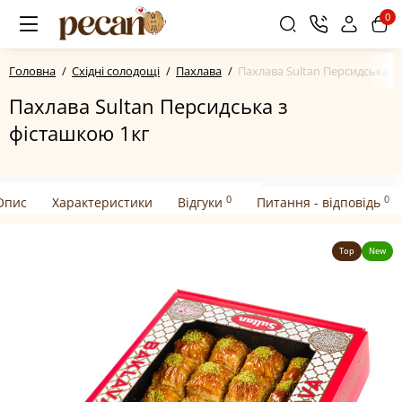
0
Головна
Східні солодощі
Пахлава
Пахлава Sultan Персидська з
Пахлава Sultan Персидська з
фісташкою 1кг
0
0
Опис
Характеристики
Відгуки
Питання - відповідь
Top
New