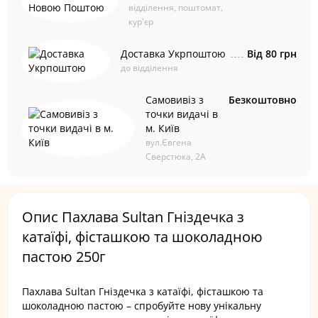
відділення, поштомат,
кур'єр
Доставка Укрпоштою
Від 80 грн
до відділення
Самовивіз з
Безкоштовно
точки видачі в
м. Київ
вул.Євгена
Сверстюка, 2А
Опис Пахлава Sultan Гніздечка з
катаїфі, фісташкою та шоколадною
пастою 250г
Пахлава Sultan Гніздечка з катаїфі, фісташкою та
шоколадною пастою – спробуйте нову унікальну