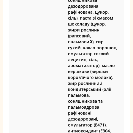
соняшникова
дезодорована
рафінована, цукор,
сіль), паста зі смаком
шоколаду (цукор,
жири рослинні
(рапсовий,
пальмовий), сир
сухий, какао порошок,
емульгатор соєвий
лецитин, сіль,
ароматизатор), масло
вершкове (вершки
коров'ячого молока),
жир рослинний
кондитерський (олії
пальмова,
соняшникова та
пальмоядрова
рафіновані
дезодоровані,
емульгатор (Е471),
антиоксидант (Е304,