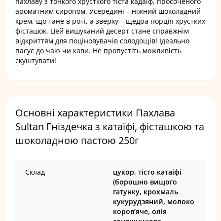
пахлаву з тонкого хрусткого тіста кадаїф, просоченого
ароматним сиропом. Усередині – ніжний шоколадний
крем, що тане в роті, а зверху – щедра порція хрустких
фісташок. Цей вишуканий десерт стане справжнім
відкриттям для поціновувачів солодощів! Ідеально
пасує до чаю чи кави. Не пропустіть можливість
скуштувати!
Основні характеристики Пахлава
Sultan Гніздечка з катаїфі, фісташкою та
шоколадною пастою 250г
Склад
цукор, тісто катаіфі
(борошно вищого
гатунку, крохмаль
кукурудзяний, молоко
коров’яче, олія