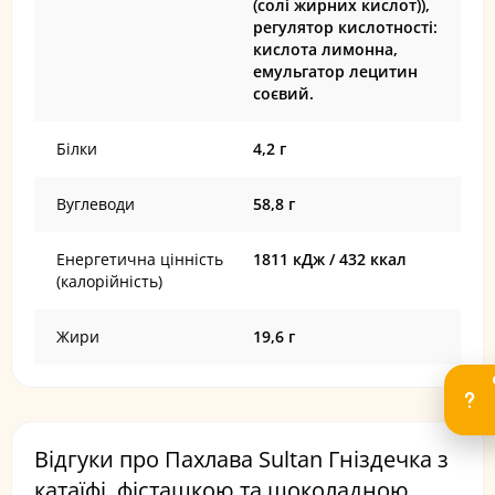
(солі жирних кислот)),
регулятор кислотності:
кислота лимонна,
емульгатор лецитин
соєвий.
Білки
4,2 г
Вуглеводи
58,8 г
Енергетична цінність
1811 кДж / 432 ккал
(калорійність)
Жири
19,6 г
Відгуки про Пахлава Sultan Гніздечка з
катаїфі, фісташкою та шоколадною