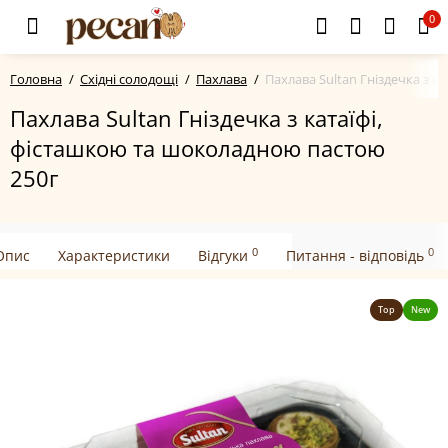
0
Головна
Східні солодощі
Пахлава
Пахлава Sultan Гніздечка з 
Пахлава Sultan Гніздечка з катаїфі,
фісташкою та шоколадною пастою
250г
0
0
Опис
Характеристики
Відгуки
Питання - відповідь
Top
New