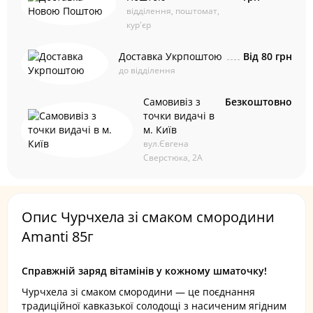
відділення, поштомат,
кур'єр
Доставка Укрпоштою
Від 80 грн
до відділення
Самовивіз з
Безкоштовно
точки видачі в
м. Київ
вул.Євгена
Сверстюка, 2А
Опис Чурчхела зі смаком смородини
Amanti 85г
Справжній заряд вітамінів у кожному шматочку!
Чурчхела зі смаком смородини — це поєднання
традиційної кавказької солодощі з насиченим ягідним