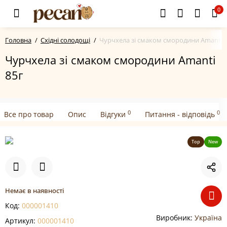
0
Головна
Східні солодощі
Чурчхела зі смаком смородини Amanti 
Чурчхела зі смаком смородини Amanti
85г
0
0
Все про товар
Опис
Відгуки
Питання - відповідь
Top
New
Немає в наявності
Код:
000001410
Виробник:
Україна
Артикул:
000001410