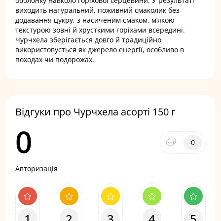
оболонку навколо горіхової серцевини. У результаті
виходить натуральний, поживний смаколик без
додавання цукру, з насиченим смаком, м’якою
текстурою зовні й хрусткими горіхами всередині.
Чурчхела зберігається довго й традиційно
використовується як джерело енергії, особливо в
походах чи подорожах.
Відгуки про Чурчхела асорті 150 г
0
0
Авторизація
1
2
3
4
5