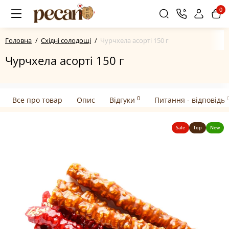
0
Головна
Східні солодощі
Чурчхела асорті 150 г
Чурчхела асорті 150 г
0
Все про товар
Опис
Відгуки
Питання - відповідь
Sale
Top
New