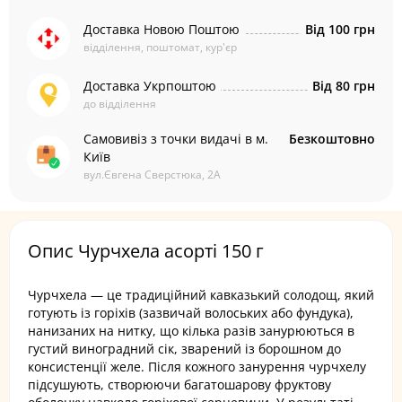
Доставка Новою Поштою
Від 100 грн
відділення, поштомат, кур'єр
Доставка Укрпоштою
Від 80 грн
до відділення
Самовивіз з точки видачі в м.
Безкоштовно
Київ
вул.Євгена Сверстюка, 2А
Опис Чурчхела асорті 150 г
Чурчхела — це традиційний кавказький солодощ, який
готують із горіхів (зазвичай волоських або фундука),
нанизаних на нитку, що кілька разів занурюються в
густий виноградний сік, зварений із борошном до
консистенції желе. Після кожного занурення чурчхелу
підсушують, створюючи багатошарову фруктову