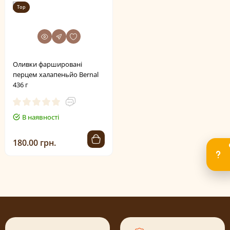
Top
Оливки фаршировані
перцем халапеньйо Bernal
436 г
В наявності
180.00 грн.