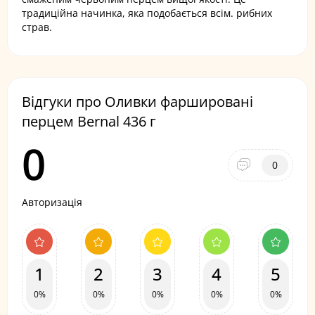
традиційна начинка, яка подобається всім. рибних
страв.
Відгуки про Оливки фаршировані
перцем Bernal 436 г
0
0
Авторизація
1
2
3
4
5
0%
0%
0%
0%
0%