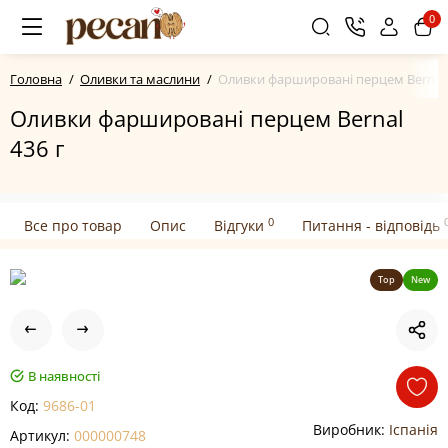
0
Головна
Оливки та маслини
Оливки фаршировані перцем Bernal 
Оливки фаршировані перцем Bernal
436 г
0
Все про товар
Опис
Відгуки
Питання - відповідь
Top
New
В наявності
Код:
9686-01
Виробник:
Іспанія
Артикул:
000000748