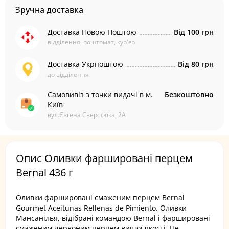
Зручна доставка
Доставка Новою Поштою
Від 100 грн
відділення, поштомат, кур'єр
Доставка Укрпоштою
Від 80 грн
до відділення
Самовивіз з точки видачі в м.
Безкоштовно
Київ
вул.Євгена Сверстюка, 2А
Опис Оливки фаршировані перцем
Bernal 436 г
Оливки фаршировані смаженим перцем Bernal
Gourmet Aceitunas Rellenas de Pimiento. Оливки
Мансанілья, відібрані командою Bernal і фаршировані
смаженим червоним перцем вищої якості. Це