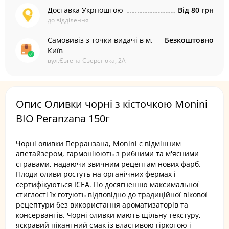
Доставка Укрпоштою
Від 80 грн
до відділення
Самовивіз з точки видачі в м.
Безкоштовно
Київ
вул.Євгена Сверстюка, 2А
Опис Оливки чорні з кісточкою Monini
BIO Peranzana 150г
Чорні оливки Перранзана, Monini є відмінним
апетайзером, гармоніюють з рибними та м'ясними
стравами, надаючи звичним рецептам нових фарб.
Плоди оливи ростуть на органічних фермах і
сертифікуються ICEA. По досягненню максимальної
стиглості їх готують відповідно до традиційної вікової
рецептури без використання ароматизаторів та
консервантів. Чорні оливки мають щільну текстуру,
яскравий пікантний смак із властивою гіркотою і