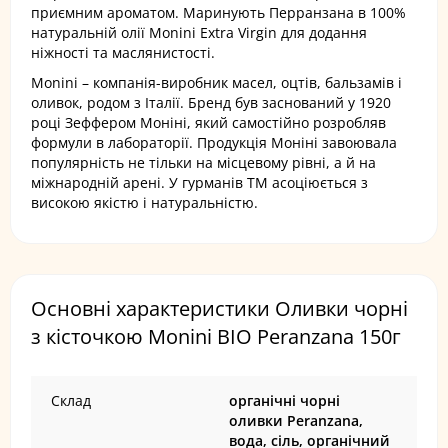
приємним ароматом. Маринують Перранзана в 100%
натуральній олії Monini Extra Virgin для додання
ніжності та маслянистості.
Monini – компанія-виробник масел, оцтів, бальзамів і
оливок, родом з Італії. Бренд був заснований у 1920
році Зеффером Моніні, який самостійно розробляв
формули в лабораторії. Продукція Моніні завоювала
популярність не тільки на місцевому рівні, а й на
міжнародній арені. У гурманів ТМ асоціюється з
високою якістю і натуральністю.
Основні характеристики Оливки чорні
з кісточкою Monini BIO Peranzana 150г
Склад
органічні чорні
оливки Peranzana,
вода, сіль, органічний