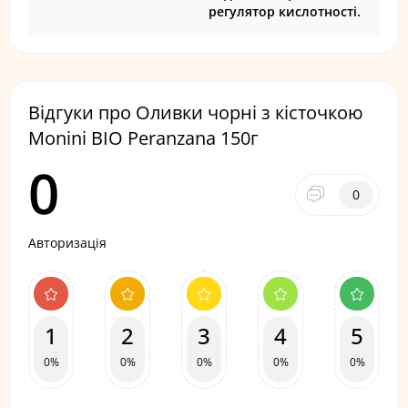
регулятор кислотності.
Відгуки про Оливки чорні з кісточкою
Monini BIO Peranzana 150г
0
0
Авторизація
1
2
3
4
5
0%
0%
0%
0%
0%