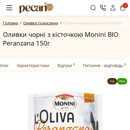
0
Головна
Оливки та маслини
Оливки чорні з кісточкою Monini BIO
Оливки чорні з кісточкою Monini BIO
Peranzana 150г
0
0
Опис
Характеристики
Відгуки
Питання - відповідь
Top
New