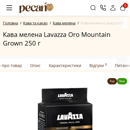
0
Головна
Кава та какао
Кава мелена
Кава мелена Lavazza Oro M
Кава мелена Lavazza Oro Mountain
Grown 250 г
0
е про товар
Опис
Характеристики
Відгуки
Питанн
Top
New