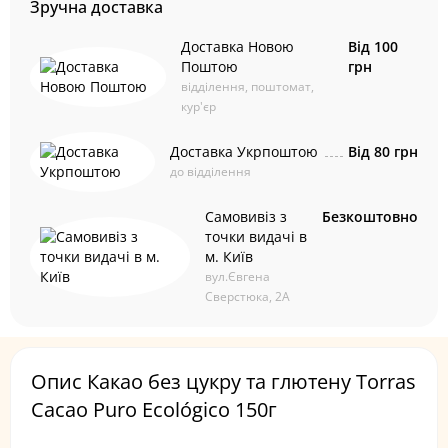
Зручна доставка
Доставка Новою
Від 100
Поштою
грн
відділення, поштомат,
кур'єр
Доставка Укрпоштою
Від 80 грн
до відділення
Самовивіз з
Безкоштовно
точки видачі в
м. Київ
вул.Євгена
Сверстюка, 2А
Опис Какао без цукру та глютену Torras
Cacao Puro Ecológico 150г