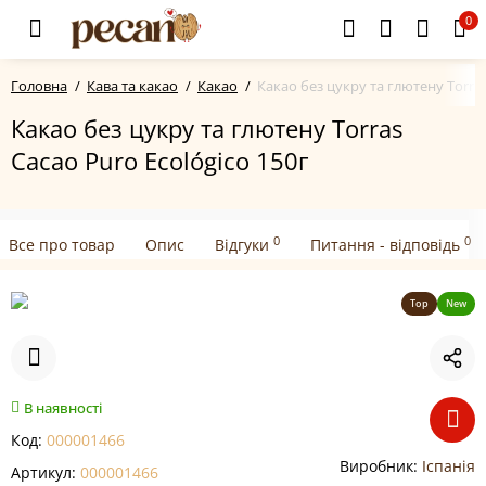
0
Головна
Кава та какао
Какао
Какао без цукру та глютену Torras
Какао без цукру та глютену Torras
Cacao Puro Ecológico 150г
0
0
Все про товар
Опис
Відгуки
Питання - відповідь
Top
New
В наявності
Код:
000001466
Виробник:
Іспанія
Артикул:
000001466