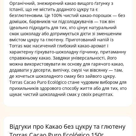
Органічний, знежирений какао вищого ґатунку з
Іспанії, що не містить доданого цукру та є
безглютеновим. Це 100% чистий какао-порошок — без
домішок, барвників чи підсолоджувачів — тож він
ідеально підходить для тих, хто цінує натуральний
смак шоколаду або дотримується дієти зі зменшеним
вмістом цукру та глютену. Приготований напій із
Torras має насичений глибокий какао-аромат і
характерну гіркувато-шоколадну гірчинку, притаманну
справжньому какао. Завдяки універсальності, його
можна використовувати як основу для гарячого какао,
додавати у десерти, випічку, смузі чи вівсянку — там,
де хочеться шоколадного смаку без зайвого цукру.
Torras Cacao Puro Ecológico стане чудовим вибором для
прихильників здорового способу життя або для тих, хто
шукає чистий шоколадний смак у своїх рецептах.
Відгуки про Какао без цукру та глютену
Torras Cacao Puro Ecológico 150г