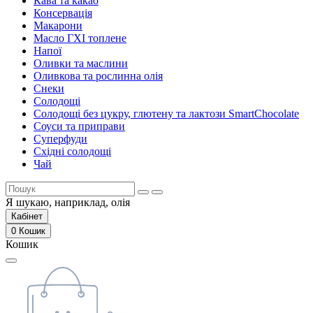
Кава та какао
Консервація
Макарони
Масло ГХІ топлене
Напої
Оливки та маслини
Оливкова та рослинна олія
Снеки
Солодощі
Солодощі без цукру, глютену та лактози SmartChocolate
Соуси та приправи
Суперфуди
Східні солодощі
Чай
Я шукаю, наприклад,
олія
Кабінет
0
Кошик
Кошик