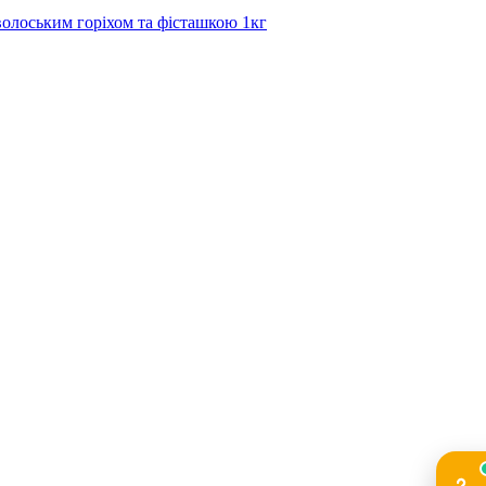
волоським горіхом та фісташкою 1кг