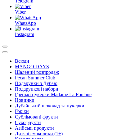
Telegram
Viber
WhatsApp
Instagram
Всюди
MANGO DAYS
Шалений розпродаж
Pecan Summer Club
Подарунки з Дубаю
Подарункові набори
Грецькі цукерки Madame La Fontane
Новинки
Дубайський шоколад та цукерки
Горіхи
Сублімовані фрукти
Сухофрукти
Азійські продукти
Дитячі смаколики (1+)