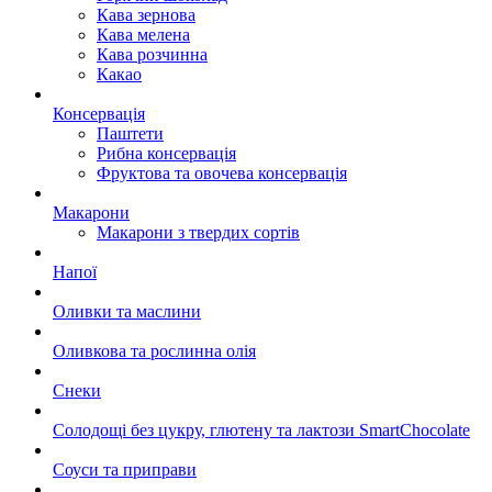
Кава зернова
Кава мелена
Кава розчинна
Какао
Консервація
Паштети
Рибна консервація
Фруктова та овочева консервація
Макарони
Макарони з твердих сортів
Напої
Оливки та маслини
Оливкова та рослинна олія
Снеки
Солодощі без цукру, глютену та лактози SmartChocolate
Соуси та приправи