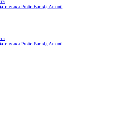
ста
батончики Protto Bar від Amanti
ста
батончики Protto Bar від Amanti