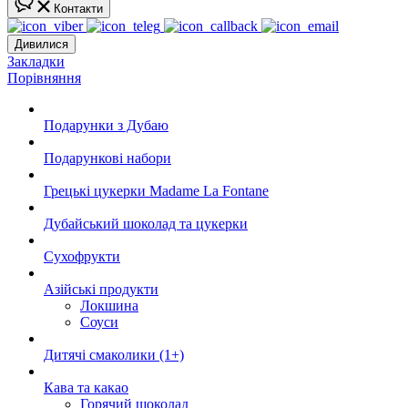
Контакти
Дивилися
Закладки
Порівняння
Подарунки з Дубаю
Подарункові набори
Грецькі цукерки Madame La Fontane
Дубайський шоколад та цукерки
Сухофрукти
Азійські продукти
Локшина
Соуси
Дитячі смаколики (1+)
Кава та какао
Горячий шоколад