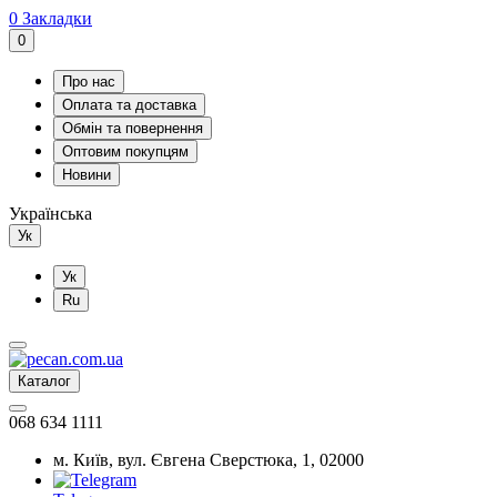
0
Закладки
0
Про нас
Оплата та доставка
Обмін та повернення
Оптовим покупцям
Новини
Українська
Ук
Ук
Ru
Каталог
068 634 1111
м. Київ, вул. Євгена Сверстюка, 1, 02000