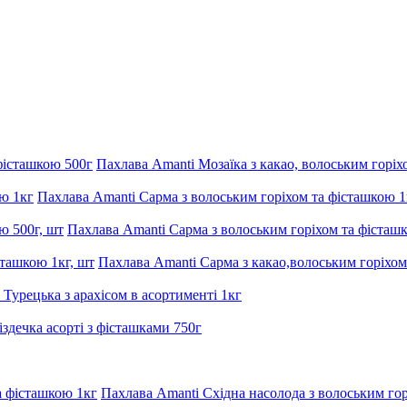
Пахлава Amanti Мозаїка з какао, волоським горіх
Пахлава Amanti Сарма з волоським горіхом та фісташкою 1
Пахлава Amanti Сарма з волоським горіхом та фісташк
Пахлава Amanti Сарма з какао,волоським горіхом
 Турецька з арахісом в асортименті 1кг
здечка асорті з фісташками 750г
Пахлава Amanti Східна насолода з волоським го