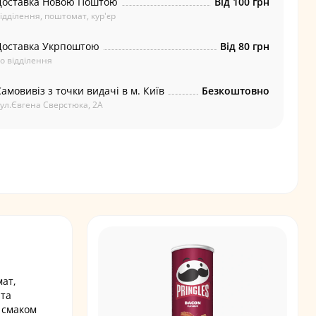
Доставка Новою Поштою
Від 100 грн
ідділення, поштомат, кур'єр
Доставка Укрпоштою
Від 80 грн
о відділення
амовивіз з точки видачі в м. Київ
Безкоштовно
ул.Євгена Сверстюка, 2А
мат,
 та
м смаком