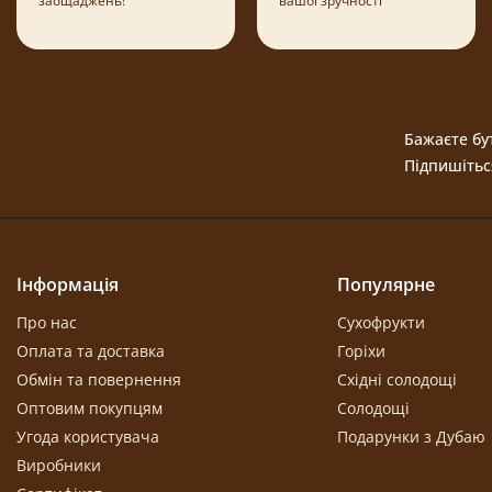
заощаджень!
вашої зручності
Бажаєте бут
Підпишітьс
Інформація
Популярне
Про нас
Сухофрукти
Оплата та доставка
Горіхи
Обмін та повернення
Східні солодощі
Оптовим покупцям
Солодощі
Угода користувача
Подарунки з Дубаю
Виробники