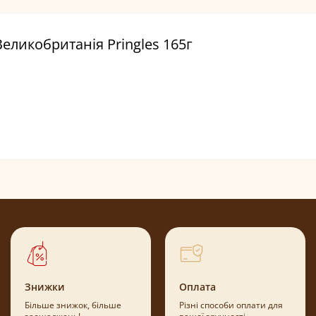
Великобританія Pringles 165г
Знижки
Оплата
Більше знижок, більше
Різні способи оплати для