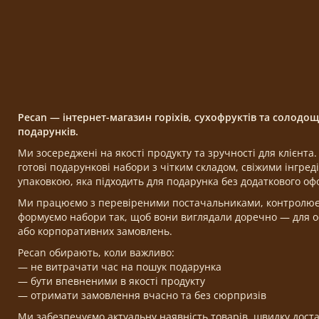
Pecan — інтернет-магазин горіхів, сухофруктів та солодо
подарунків.
Ми зосереджені на якості продукту та зручності для клієнт
готові подарункові набори з чітким складом, свіжими інгре
упаковкою, яка підходить для подарунка без додаткового о
Ми працюємо з перевіреними постачальниками, контролюємо
формуємо набори так, щоб вони виглядали доречно — для ос
або корпоративних замовлень.
Pecan обирають, коли важливо:
— не витрачати час на пошук подарунка
— бути впевненими в якості продукту
— отримати замовлення вчасно та без сюрпризів
Ми забезпечуємо актуальну наявність товарів, швидку доста