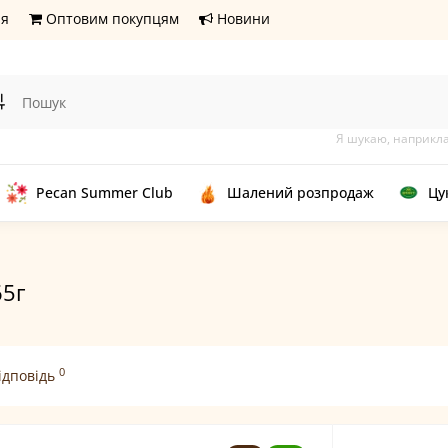
ня
Оптовим покупцям
Новини
Я шукаю, наприкл
Pecan Summer Club
Шалений розпродаж
Цу
65г
0
ідповідь