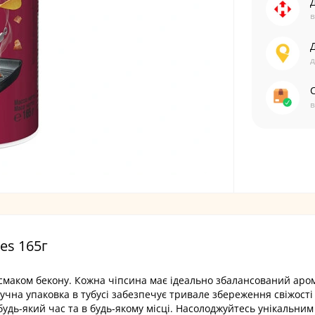
в
д
С
в
es 165г
 смаком бекону. Кожна чіпсина має ідеально збалансований аро
на упаковка в тубусі забезпечує тривале збереження свіжості
будь-який час та в будь-якому місці. Насолоджуйтесь унікальни