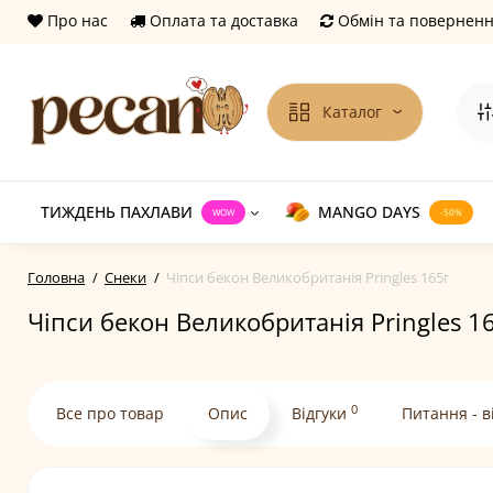
Про нас
Оплата та доставка
Обмін та повернен
Каталог
ТИЖДЕНЬ ПАХЛАВИ
MANGO DAYS
WOW
-50%
Головна
Снеки
Чіпси бекон Великобританія Pringles 165г
Чіпси бекон Великобританія Pringles 1
0
Все про товар
Опис
Відгуки
Питання - в