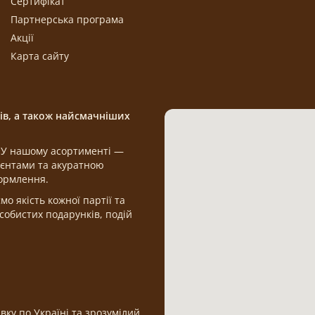
Сертифікат
Партнерська програма
Акції
Карта сайту
щів, а також найсмачніших
а. У нашому асортименті —
дієнтами та акуратною
формлення.
 якість кожної партії та
обистих подарунків, подій
вку по Україні та зрозумілий