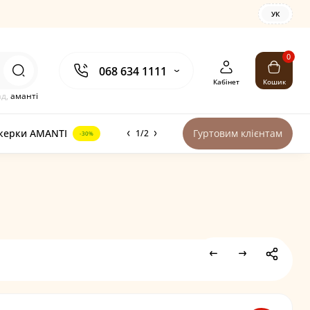
УК
0
068 634 1111
Кабінет
Кошик
ад,
аманті
керки AMANTI
Гуртовим клієнтам
1/2
-30%