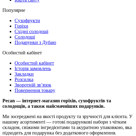
Популярне
Сухофрукти
Горіхи
Східні солодощі
Солодощі
Подарунки з Дубаю
Особистий кабінет
Особистий кабінет
Історія замовлень
Закладки
Розсилка
Зворотній зв’язок
Повернення товару
Pecan — інтернет-магазин горіхів, сухофруктів та
солодощів, а також найсмачніших подарунків.
Ми зосереджені на якості продукту та зручності для клієнта. У
нашому асортименті — готові подарункові набори з чітким
складом, свіжими інгредієнтами та акуратною упаковкою, яка
підходить для подарунка без додаткового оформлення.