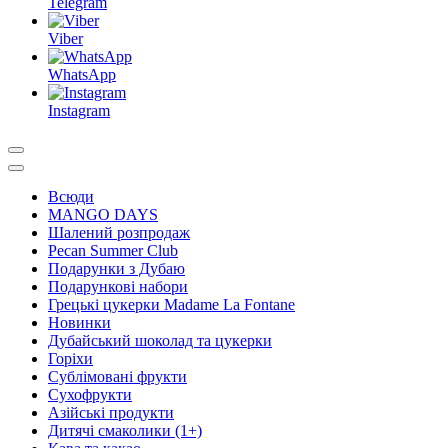
Telegram
Viber
WhatsApp
Instagram
Всюди
MANGO DAYS
Шалений розпродаж
Pecan Summer Club
Подарунки з Дубаю
Подарункові набори
Грецькі цукерки Madame La Fontane
Новинки
Дубайський шоколад та цукерки
Горіхи
Сублімовані фрукти
Сухофрукти
Азійські продукти
Дитячі смаколики (1+)