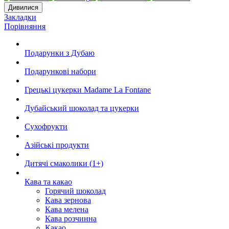
Дивилися
Закладки
Порівняння
Подарунки з Дубаю
Подарункові набори
Грецькі цукерки Madame La Fontane
Дубайський шоколад та цукерки
Сухофрукти
Азійські продукти
Дитячі смаколики (1+)
Кава та какао
Горячий шоколад
Кава зернова
Кава мелена
Кава розчинна
Какао