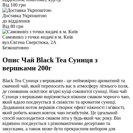
Від 100 грн
Доставка Укрпоштою
до відділення
Від 80 грн
Самовивіз з точки видачі в м. Київ
вул.Євгена Сверстюка, 2А
Безкоштовно
Опис Чай Black Tea Суниця з
вершками 200г
Black Tea Суниця з вершками - це неймовірно ароматний та
смачний чай, який переносить вас в атмосферу літнього поля,
де соняшник освітлює ягідні кущі соковитої суниці. Наш чай
Суниця з вершками вирізняється ніжним смаком чорного чаю,
який вдало поєднується зі свіжістю та ароматом суниці.
Додавання ноток вершків створює ефект ніжності і м'якості,
який робить кожен ковток чаю незабутнім. Це ідеальний
спосіб насолодитися смаком літа у будь-який час року. Він
відмінно поєднується з різноманітними десертами та
закусками, а також може бути прекрасним вибором для