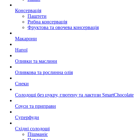
Консервація
Паштети
Рибна консервація
Фруктова та овочева консервація
Макарони
Напої
Оливки та маслини
Оливкова та рослинна олія
Снеки
Солодощі без цукру, глютену та лактози SmartChocolate
Соуси та приправи
Суперфуди
Східні солодощі
Пішманіє
Пахлава