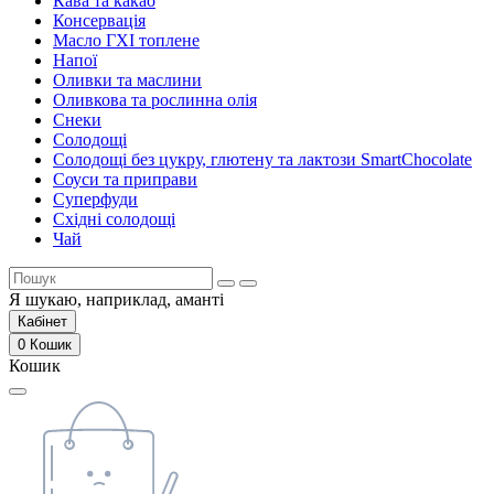
Кава та какао
Консервація
Масло ГХІ топлене
Напої
Оливки та маслини
Оливкова та рослинна олія
Снеки
Солодощі
Солодощі без цукру, глютену та лактози SmartChocolate
Соуси та приправи
Суперфуди
Східні солодощі
Чай
Я шукаю, наприклад,
аманті
Кабінет
0
Кошик
Кошик