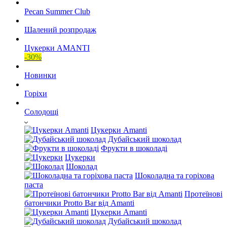
Pecan Summer Club
Шалений розпродаж
Цукерки AMANTI
-30%
Новинки
Горіхи
Солодощі
Цукерки Amanti
Дубайський шоколад
Фрукти в шоколаді
Цукерки
Шоколад
Шоколадна та горіхова
паста
Протеїнові
батончики Protto Bar від Amanti
Цукерки Amanti
Дубайський шоколад