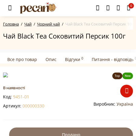
0
Головна
Чай
Чорний чай
Чай Black Tea Соковитий Персик 100г
Чай Black Tea Соковитий Персик 100г
0
Все про товар
Опис
Відгуки
Питання - відповідь
Top
New
В наявності
Код:
9451-01
Виробник:
Україна
Артикул:
000000330
Продано