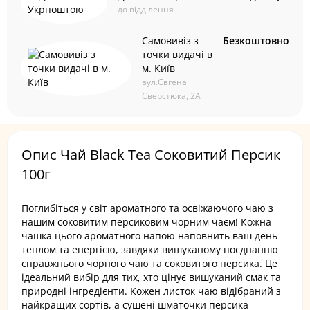
до відділення
Самовивіз з
Безкоштовно
точки видачі в
м. Київ
вул.Євгена
Сверстюка, 2А
Опис Чай Black Tea Соковитий Персик
100г
Поглибіться у світ ароматного та освіжаючого чаю з
нашим соковитим персиковим чорним чаєм! Кожна
чашка цього ароматного напою наповнить ваш день
теплом та енергією, завдяки вишуканому поєднанню
справжнього чорного чаю та соковитого персика. Це
ідеальний вибір для тих, хто цінує вишуканий смак та
природні інгредієнти. Кожен листок чаю відібраний з
найкращих сортів, а сушені шматочки персика