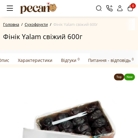
0
Головна
Сухофрукти
Фінік Yalam свіжий 600г
Фінік Yalam свіжий 600г
0
0
Опис
Характеристики
Відгуки
Питання - відповідь
Top
New