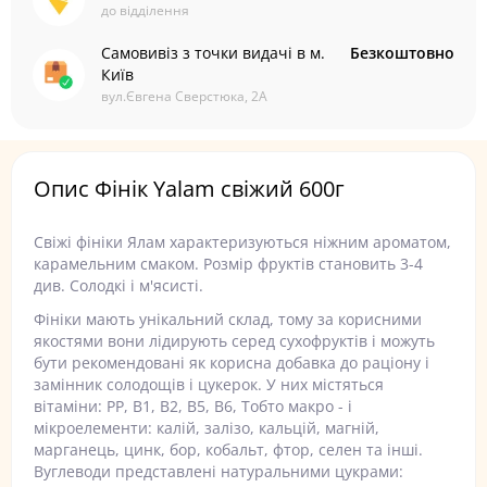
до відділення
Самовивіз з точки видачі в м.
Безкоштовно
Київ
вул.Євгена Сверстюка, 2А
Опис Фінік Yalam свіжий 600г
Свіжі фініки Ялам характеризуються ніжним ароматом,
карамельним смаком. Розмір фруктів становить 3-4
див. Солодкі і м'ясисті.
Фініки мають унікальний склад, тому за корисними
якостями вони лідирують серед сухофруктів і можуть
бути рекомендовані як корисна добавка до раціону і
замінник солодощів і цукерок. У них містяться
вітаміни: РР, В1, В2, В5, В6, Тобто макро - і
мікроелементи: калій, залізо, кальцій, магній,
марганець, цинк, бор, кобальт, фтор, селен та інші.
Вуглеводи представлені натуральними цукрами: