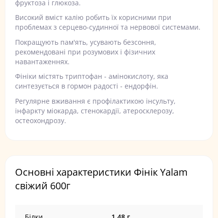
фруктоза і глюкоза.
Високий вміст калію робить їх корисними при
проблемах з серцево-судинної та нервової системами.
Покращують пам'ять, усувають безсоння,
рекомендовані при розумових і фізичних
навантаженнях.
Фініки містять триптофан - амінокислоту, яка
синтезується в гормон радості - ендорфін.
Регулярне вживання є профілактикою інсульту,
інфаркту міокарда, стенокардії, атеросклерозу,
остеохондрозу.
Основні характеристики Фінік Yalam
свіжий 600г
Білки
1,48 г