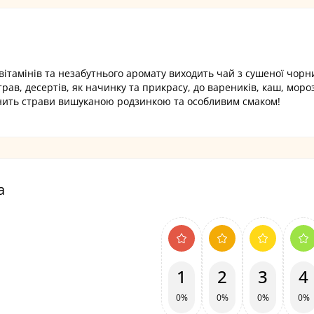
ітамінів та незабутнього аромату виходить чай з сушеної чорни
рав, десертів, як начинку та прикрасу, до вареників, каш, моро
повнить страви вишуканою родзинкою та особливим смаком!
а
1
2
3
4
0%
0%
0%
0%