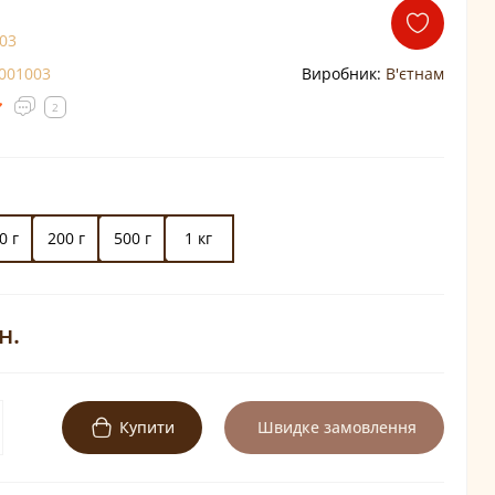
03
001003
Виробник:
В'єтнам
2
0 г
200 г
500 г
1 кг
н.
Купити
Швидке замовлення