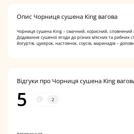
Опис Чорниця сушена King вагова
Чорниця сушена King – cмачний, корисний, сповнений в
Додавання сушеної ягоди до різних м’ясних та рибних ст
йогуртів, цукерок, настоянок, соусів, маринадів – до
Відгуки про Чорниця сушена King вагов
5
2
Авторизація