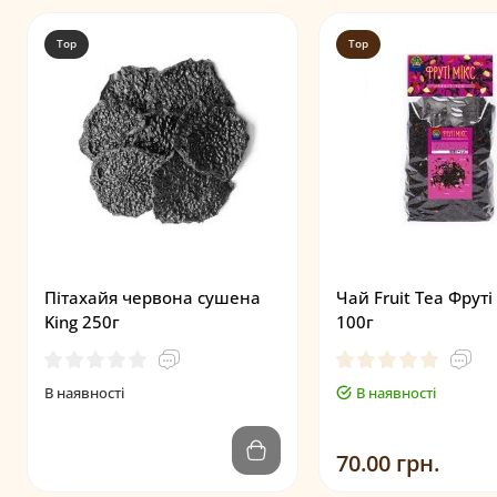
Top
Top
Пітахайя червона сушена
Чай Fruit Tea Фруті
King 250г
100г
В наявності
В наявності
70.00 грн.