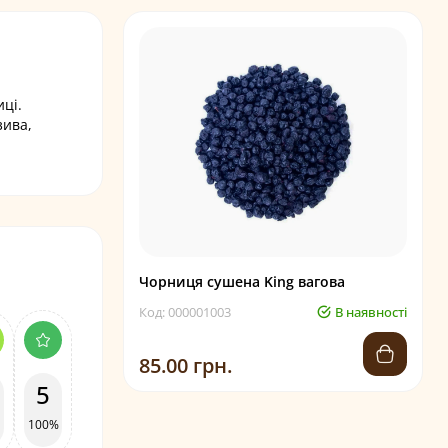
ці.
зива,
Чорниця сушена King вагова
Код: 000001003
В наявності
85.00 грн.
5
100%