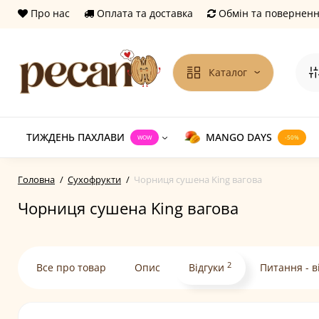
Про нас
Оплата та доставка
Обмін та повернен
Каталог
ТИЖДЕНЬ ПАХЛАВИ
MANGO DAYS
WOW
-50%
Головна
Сухофрукти
Чорниця сушена King вагова
Чорниця сушена King вагова
2
Все про товар
Опис
Відгуки
Питання - в