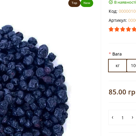
В наявності
Top
New
Код:
0000010
Артикул:
000
Вага
кг
10
85.00 гр