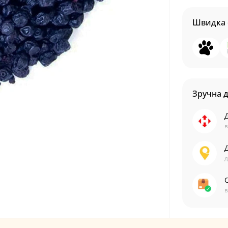
Швидка 
Зручна 
в
д
С
в