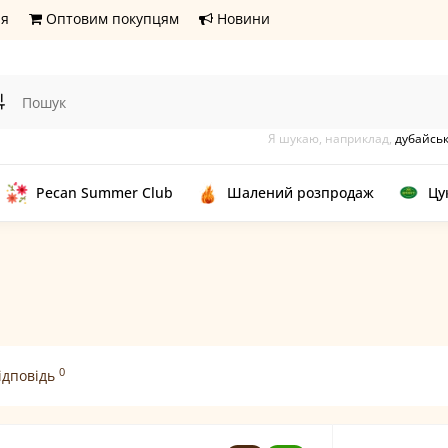
ня
Оптовим покупцям
Новини
Я шукаю, наприклад,
дубайськ
Pecan Summer Club
Шалений розпродаж
Цу
0
ідповідь