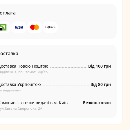
оплата
доставка
Доставка Новою Поштою
Від 100 грн
ідділення, поштомат, кур'єр
Доставка Укрпоштою
Від 80 грн
о відділення
амовивіз з точки видачі в м. Київ
Безкоштовно
ул.Євгена Сверстюка, 2А