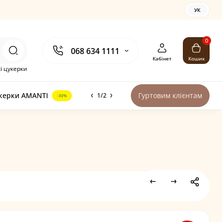
УК
0
068 634 1111
Кабінет
Кошик
і цукерки
керки AMANTI
Гуртовим клієнтам
1/2
-30%