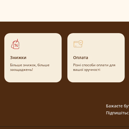
Знижки
Оплата
Більше знижок, більше
Різні способи оплати для
заощаджень!
вашої зручності
Бажаєте бут
Підпишітьс