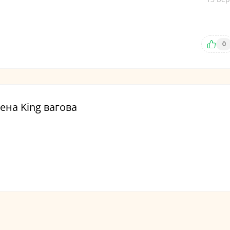
0
ена King вагова