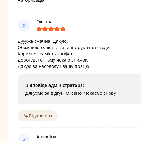
Оксана
О
Дуууже смачна. Дякую.
Обожнюю сушені, в'ялені фрукти та ягоди.
Корисно і замість конфет.
Дорогувато, тому чекаю знижок.
Дякую за насолоду і вашу працю.
Відповідь адміністратора:
Дякуємо за відгук, Оксано! Чекаємо знову
Відповісти
Антоніна
А