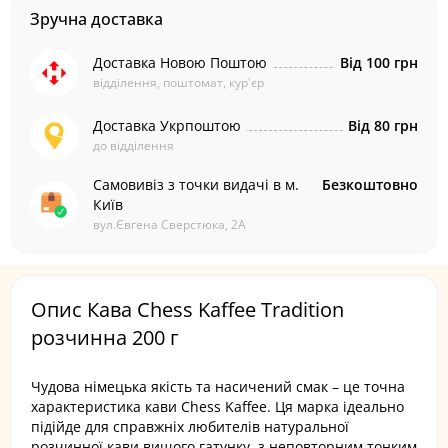
Зручна доставка
Доставка Новою Поштою
Від 100 грн
відділення, поштомат, кур'єр
Доставка Укрпоштою
Від 80 грн
до відділення
Самовивіз з точки видачі в м.
Безкоштовно
Київ
вул.Євгена Сверстюка, 2А
Опис Кава Chess Kaffee Tradition
розчинна 200 г
Чудова німецька якість та насичений смак – це точна
характеристика кави Chess Kaffee. Ця марка ідеально
підійде для справжніх любителів натуральної
розчинної кави вищого гатунку, з неповторним тонким