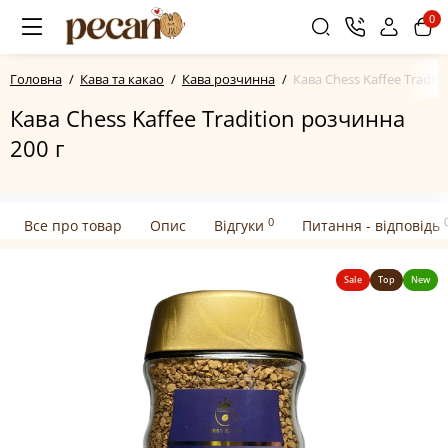
0
Головна
Кава та какао
Кава розчинна
Кава Chess Kaffee Tradit
Кава Chess Kaffee Tradition розчинна
200 г
0
Все про товар
Опис
Відгуки
Питання - відповідь
Sale
Top
New