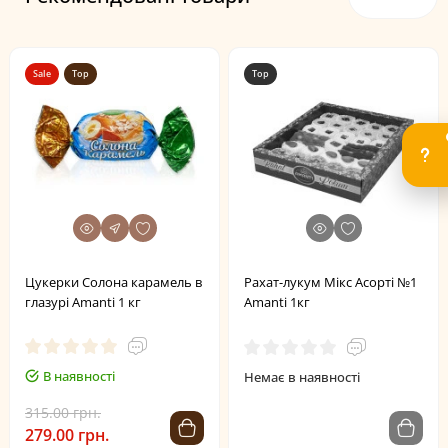
Sale
Top
Top
Цукерки Солона карамель в
Рахат-лукум Мікс Асорті №1
глазурі Amanti 1 кг
Amanti 1кг
В наявності
Немає в наявності
315.00 грн.
279.00 грн.