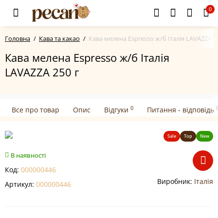
0
Головна
Кава та какао
Кава мелена Espresso ж/б Італія LAVAZZA 2
Кава мелена Espresso ж/б Італія
LAVAZZA 250 г
0
Все про товар
Опис
Відгуки
Питання - відповідь
Sale
Top
New
В наявності
Код:
000000446
Виробник:
Італія
Артикул:
000000446