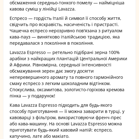
обсмаження середньо-тонкого помелу — найміцніша
кавова суміш у лінійці Lavazza.
Еспресо — гордість Італії й символ її способу життя,
свідчить про яскравість, насиченість і пристрасті.
Чашечка еспресо нерозривно пов'язана з ритуалом
кава-пауз — винятково італійською традицією, яка
передавалася з покоління в покоління.
Lavazza Espresso — ретельно підібрані зерна 100%
арабіки з найкращих плантацій Центральної Америки
й Африки. Рівномірна, середньої інтенсивності
обсмажування зерен дає змогу досягти
неперевершеного аромату та повного гармонійного
смаку еспресо з легким шоколадним відтінком.
Спокуслива, оксамитова, золотисто-горіхова кремова
пінка — у подарунок!
Кава Lavazza Espresso підходить для будь-якого
способу приготування — її можна заварити в турці, у
кавоварці з фільтром, використовуючи френч-прес
або кава-машину. На основі Lavazza Espresso можна
приготувати будь-який кавовий напій: еспресо,
капучино, лате або макіато.