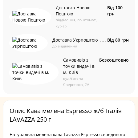
Доставка Новою
Від 100
Поштою
грн
відділення, поштомат,
кур'єр
Доставка Укрпоштою
Від 80 грн
до відділення
Самовивіз з
Безкоштовно
точки видачі в
м. Київ
вул.Євгена
Сверстюка, 2А
Опис Кава мелена Espresso ж/б Італія
LAVAZZA 250 г
Натуральна мелена кава Lavazza Espresso середнього