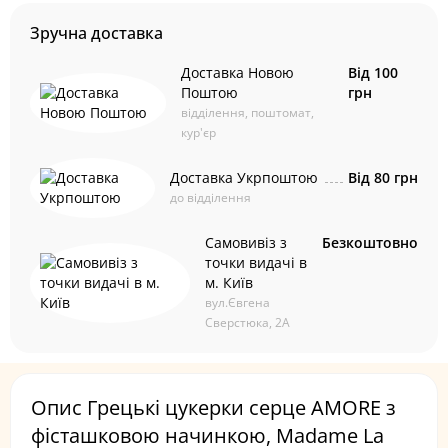
Зручна доставка
Доставка Новою
Від 100
Поштою
грн
відділення, поштомат,
кур'єр
Доставка Укрпоштою
Від 80 грн
до відділення
Самовивіз з
Безкоштовно
точки видачі в
м. Київ
вул.Євгена
Сверстюка, 2А
Опис Грецькі цукерки серце AMORE з
фісташковою начинкою, Madame La