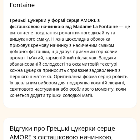
Fontaine
Грецькі цукерки у формі серця AMORE з
фісташковою начинкою від Madame La Fontaine —
це
витончене поєднання романтичного дизайну та
вишуканого смаку. Ніжна шоколадна оболонка
приховує кремову начинку з насиченим смаком
добірної фісташки, що дарує приємний горіховий
аромат і м’який, гармонійний післясмак. Завдяки
збалансованій солодкості та оксамитовій текстурі
кожна цукерка приносить справжнє задоволення з
першого шматочка. Оригінальна форма серця робить
їх ідеальним вибором для подарунка коханій людині,
святкового частування або особливого моменту, коли
хочеться додати трішки солодкої магії.
Відгуки про Грецькі цукерки серце
AMORE з фісташковою начинкою,