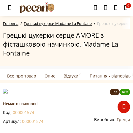
0
Головна
Грецькі цукерки Madame La Fontane
Грецькі цукерки с
Грецькі цукерки серце AMORE з
фісташковою начинкою, Madame La
Fontaine
0
Все про товар
Опис
Відгуки
Питання - відповідь
Top
New
Немає в наявності
Код:
000001574
Виробник:
Греція
Артикул:
000001574