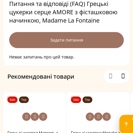
Питання та відповіді (FAQ) Грецькі
цукерки серце AMORE з фісташковою
начинкою, Madame La Fontaine
Задати питання
Немає запитань про цей товар.
Рекомендовані товари
Sale
Top
Sale
Top
Грецькі цукерки Марсель з
Грецькі цукерки Мonako з